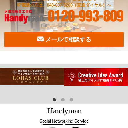
IP電話の方は、048-637-3200（直通ダイヤル）へ
メールで相談する
H
a
n
d
y
m
a
n
Social Networking Service