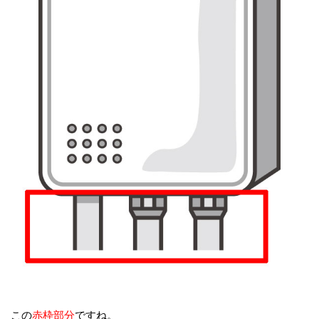
この
赤枠部分
ですね。