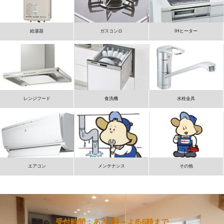
給湯器
ガスコンロ
IHヒーター
レンジフード
食洗機
水栓金具
エアコン
メンテナンス
その他
受付時間：あさ9時～よる6時まで