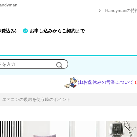
dyman
Handymanの特
事費込み)
お申し込みからご契約まで
(1)お盆休みの営業について
(2)エアコ
エアコンの暖房を使う時のポイント