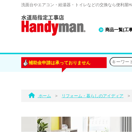
洗面台やエアコン・給湯器・トイレなどの交換なら便利屋Han
商品一覧(工
補助金申請は承っておりません
ホーム
>
リフォーム・暮らしのアイディア
>