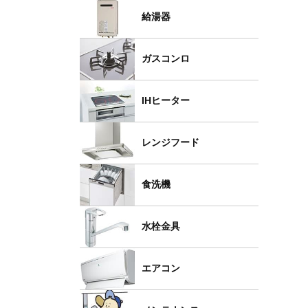
給湯器
ガスコンロ
IHヒーター
レンジフード
食洗機
水栓金具
エアコン