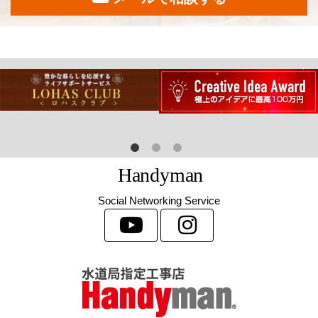
H
a
n
d
y
m
a
n
Social Networking Service