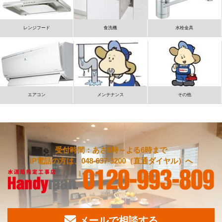
レンジフード
食洗機
水栓金具
エアコン
メンテナンス
その他
受付時間：あさ9時～よる6時まで
IP電話の方は、048-637-3200（直通ダイヤル）へ
メールで相談する