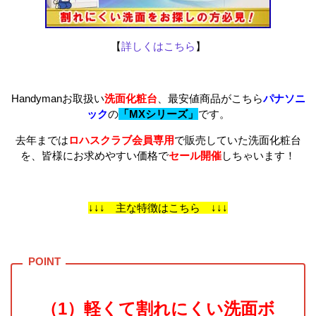
【
詳しくはこちら
】
Handymanお取扱い
洗面化粧台
、最安値商品がこちら
パナソニ
ック
の
「MXシリーズ」
です。
去年までは
ロハスクラブ会員専用
で販売していた洗面化粧台
を、皆様にお求めやすい価格で
セール開催
しちゃいます！
↓↓↓ 主な特徴はこちら ↓↓↓
（1）軽くて割れにくい洗面ボ