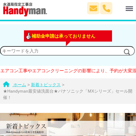
Menu
補助金申請は承っておりません
アコン工事やエアコンクリーニングの影響により、予約が大変混雑し
ホーム
>
新着トピックス
>
★Handyman最安値洗面台★パナソニック「MXシリーズ」セール開
催！