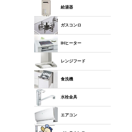
給湯器
ガスコンロ
IHヒーター
レンジフード
食洗機
水栓金具
エアコン