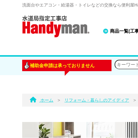
洗面台やエアコン・給湯器・トイレなどの交換なら便利屋Han
商品一覧(工
補助金申請は承っておりません
ホーム
>
リフォーム・暮らしのアイディア
>