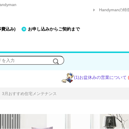
dyman
Handymanの特
事費込み)
お申し込みからご契約まで
(1)お盆休みの営業について
(2)エアコ
3月おすすめ住宅メンテナンス