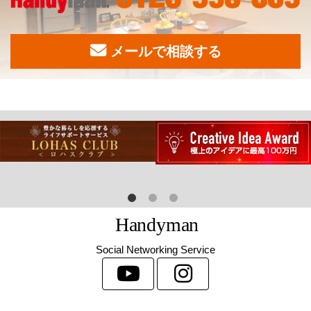
メールで相談する
H
a
n
d
y
m
a
n
Social Networking Service