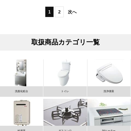
1
2
次へ
取扱商品カテゴリ一覧
洗面化粧台
トイレ
洗浄便座
給湯器
ガスコンロ
IHヒーター