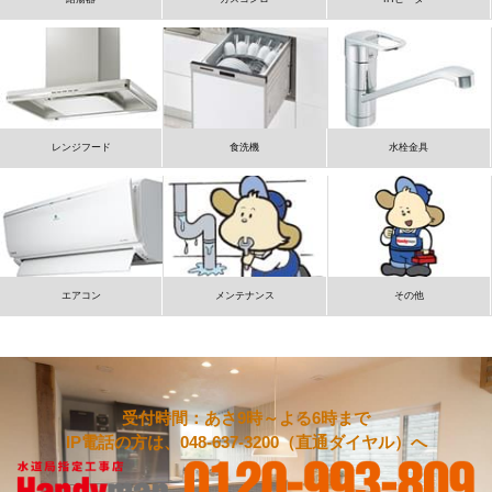
レンジフード
食洗機
水栓金具
エアコン
メンテナンス
その他
受付時間：あさ9時～よる6時まで
IP電話の方は、048-637-3200（直通ダイヤル）へ