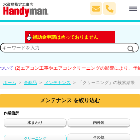
Menu
補助金申請は承っておりません
(2)エアコン工事やエアコンクリーニングの影響により、予約が大
ホーム
>
全商品
>
メンテナンス
>
「クリーニング」の検索結果
メンテナンス を絞り込む
作業箇所
水まわり
内外装
その他
クリーニング