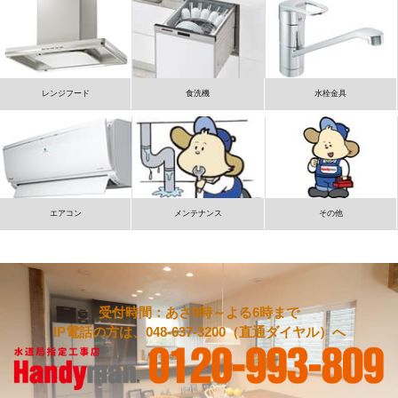
レンジフード
食洗機
水栓金具
エアコン
メンテナンス
その他
受付時間：あさ9時～よる6時まで
IP電話の方は、048-637-3200（直通ダイヤル）へ