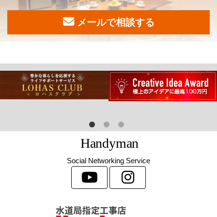
メールで相談する
H
a
n
d
y
m
a
n
Social Networking Service