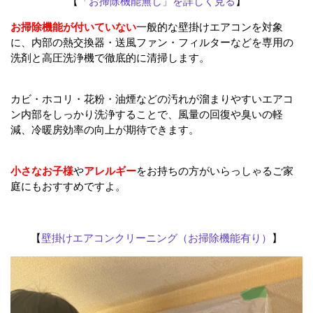
【
「お掃除機能無し」を詳しく見る
】
お掃除機能が付いていない
一般的な壁掛けエアコンを対象
に、内部の熱交換器・送風ファン・フィルターなどを専用の
洗剤と高圧洗浄機で徹底的に清掃します。
カビ・ホコリ・花粉・油煙などの汚れが溜まりやすいエアコ
ン内部をしっかり洗浄することで、風量の回復や臭いの軽
減、冷暖房効率の向上が期待できます。
小さなお子様
や
アレルギー
をお持ちの方がいらっしゃるご家
庭にもおすすめですよ。
【
壁掛けエアコンクリーニング（お掃除機能有り）
】