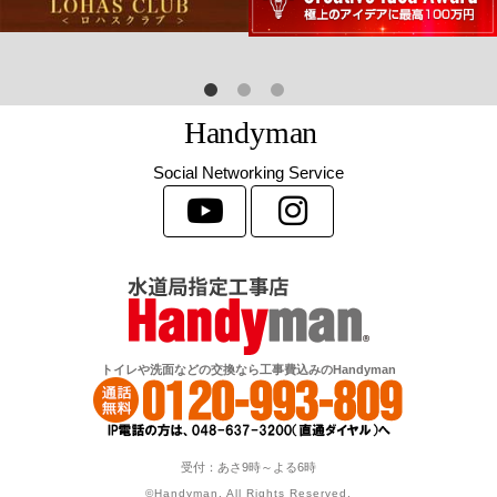
H
a
n
d
y
m
a
n
Social Networking Service
トイレや洗面などの交換なら工事費込みのHandyman
受付：あさ9時～よる6時
©Handyman. All Rights Reserved.