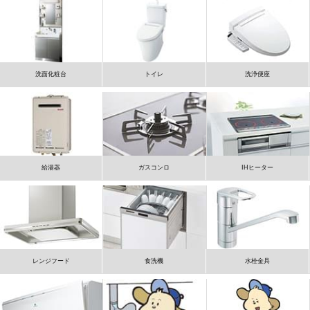
洗面化粧台
トイレ
洗浄便座
給湯器
ガスコンロ
IHヒーター
レンジフード
食洗機
水栓金具