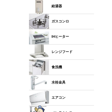
給湯器
ガスコンロ
IHヒーター
レンジフード
食洗機
水栓金具
エアコン