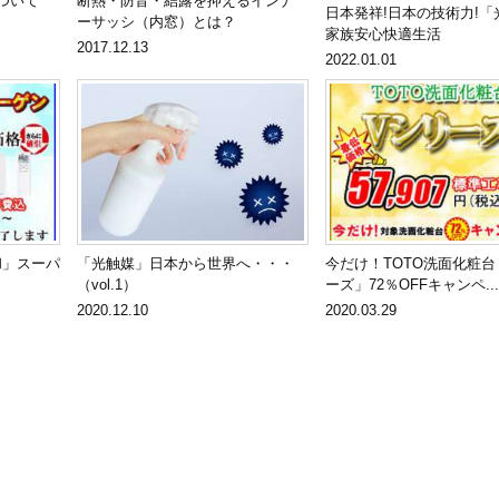
について
断熱・防音・結露を抑えるインナ
日本発祥!日本の技術力!「
ーサッシ（内窓）とは？
家族安心快適生活
2017.12.13
2022.01.01
和」スーパ
「光触媒」日本から世界へ・・・
今だけ！TOTO洗面化粧台
（vol.1）
ーズ」72％OFFキャンペ...
2020.12.10
2020.03.29