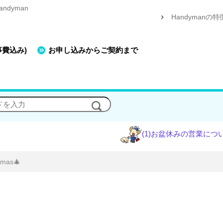
dyman
Handymanの特
事費込み)
お申し込みからご契約まで
(1)お盆休みの営業について
(2)エ
mas🎄