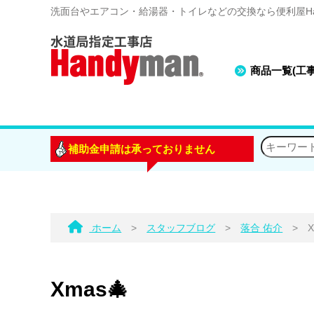
洗面台やエアコン・給湯器・トイレなどの交換なら便利屋Han
商品一覧(工
補助金申請は承っておりません
ホーム
>
スタッフブログ
>
落合 佑介
>
X
Xmas🎄