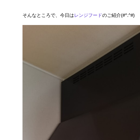
そんなところで、今日は
レンジフード
のご紹介(#^.^#)