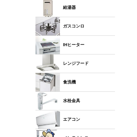
給湯器
ガスコンロ
IHヒーター
レンジフード
食洗機
水栓金具
エアコン