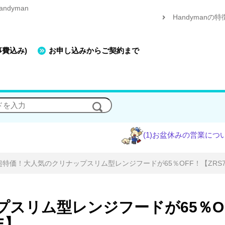
dyman
Handymanの特
事費込み)
お申し込みからご契約まで
(1)お盆休みの営業について
(2)
超特価！大人気のクリナップスリム型レンジフードが65％OFF！【ZRS75ABM1
スリム型レンジフードが65％O
E】