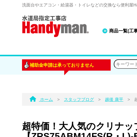
洗面台やエアコン・給湯器・トイレなどの交換なら便利屋Han
商品一覧(工
補助金申請は承っておりません
ホーム
>
スタッフブログ
>
越後 康平
>
超特価！大人気のクリナップ
【ZRS75ABM14FS(R・L)-