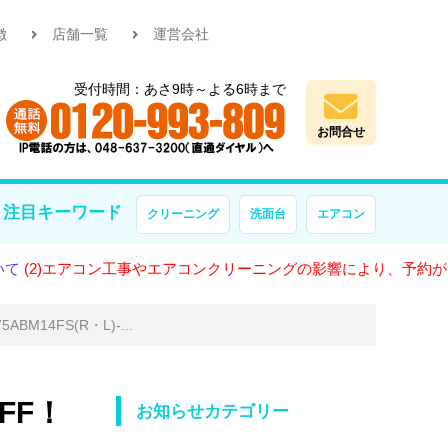
徴
店舗一覧
運営会社
受付時間：あさ9時～よる6時まで
お問合せ
注目キーワード
クリーニング
洗面台
エアコン
エアコン工事やエアコンクリーニングの影響により、予約が大変混雑
4FS(R・L)-...
FF！
お知らせカテゴリー