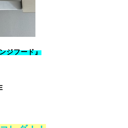
ンジフード』
E