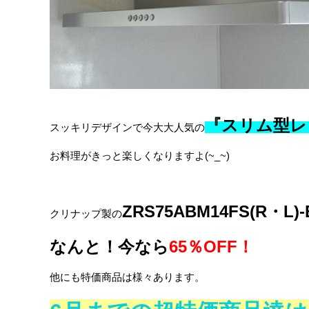
『スリム型レ
スッキリデザインで今大大人気の
お料理がきっと楽しくなりますよ(~_~)
ZRS75ABM14FS(R・L)-
クリナップ製の
なんと！今なら
65％OFF！
他にも特価商品は様々あります。