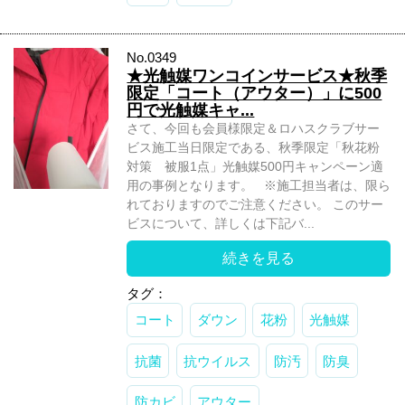
No.0349
★光触媒ワンコインサービス★秋季
限定「コート（アウター）」に500
円で光触媒キャ...
さて、今回も会員様限定＆ロハスクラブサー
ビス施工当日限定である、秋季限定「秋花粉
対策 被服1点」光触媒500円キャンペーン適
用の事例となります。 ※施工担当者は、限ら
れておりますのでご注意ください。 このサー
ビスについて、詳しくは下記バ...
続きを見る
タグ：
コート
ダウン
花粉
光触媒
抗菌
抗ウイルス
防汚
防臭
防カビ
アウター