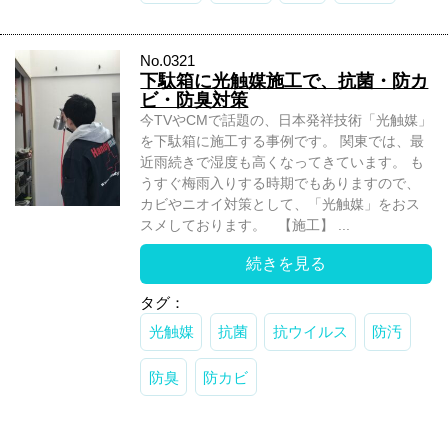
No.0321
下駄箱に光触媒施工で、抗菌・防カ
ビ・防臭対策
今TVやCMで話題の、日本発祥技術「光触媒」
を下駄箱に施工する事例です。 関東では、最
近雨続きで湿度も高くなってきています。 も
うすぐ梅雨入りする時期でもありますので、
カビやニオイ対策として、「光触媒」をおス
スメしております。 【施工】 ...
続きを見る
タグ：
光触媒
抗菌
抗ウイルス
防汚
防臭
防カビ