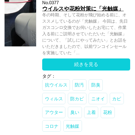
No.0377
ウイルスや花粉対策に「光触媒」
冬の時期、そして花粉が飛び始める前に、オ
ススメしているのが「光触媒」 今回は、先日
ガスコンロ交換でお伺いしたお宅にて、作業
入る前にご説明させていただいた「光触媒」
について、「試しにやってみたい」とお話を
いただきましたので、以前ワンコインセール
を実施していた「...
続きを見る
タグ：
抗ウイルス
防汚
防臭
ウィルス
防カビ
ニオイ
カビ
アウター
臭い
上着
花粉
コロナ
光触媒