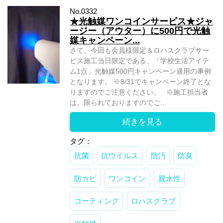
No.0332
★光触媒ワンコインサービス★ジャ
ージー（アウター）に500円で光触
媒キャンペーン...
さて、今回も会員様限定＆ロハスクラブサー
ビス施工当日限定である、「学校生活アイテ
ム1点」光触媒500円キャンペーン適用の事例
となります。 ※8/31でキャンペーン終了とな
りますのでご注意ください。 ※施工担当者
は、限られておりますのでご...
続きを見る
タグ：
抗菌
抗ウイルス
防汚
防臭
防カビ
ワンコイン
親水性
コーティング
ロハスクラブ