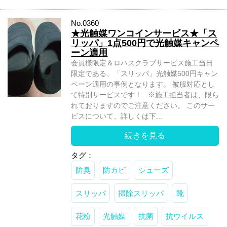
No.0360
★光触媒ワンコインサービス★「ス
リッパ」1点500円で光触媒キャンペ
ーン適用
会員様限定＆ロハスクラブサービス施工当日
限定である、「スリッパ」光触媒500円キャン
ペーン適用の事例となります。 被服対応とし
て特別サービスです！ ※施工担当者は、限ら
れておりますのでご注意ください。 このサー
ビスについて、詳しくは下...
続きを見る
タグ：
防臭
防カビ
シューズ
スリッパ
掃除スリッパ
靴
花粉
光触媒
抗菌
抗ウイルス