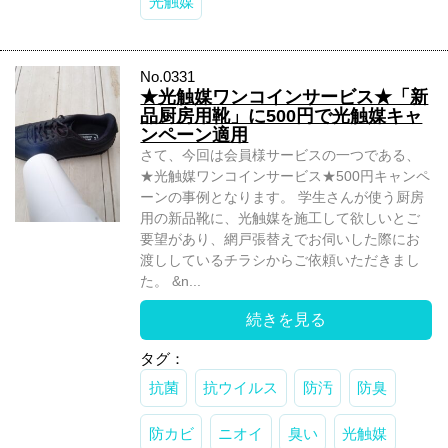
光触媒
No.0331
★光触媒ワンコインサービス★「新
品厨房用靴」に500円で光触媒キャ
ンペーン適用
さて、今回は会員様サービスの一つである、
★光触媒ワンコインサービス★500円キャンペ
ーンの事例となります。 学生さんが使う厨房
用の新品靴に、光触媒を施工して欲しいとご
要望があり、網戸張替えでお伺いした際にお
渡ししているチラシからご依頼いただきまし
た。 &n...
続きを見る
タグ：
抗菌
抗ウイルス
防汚
防臭
防カビ
ニオイ
臭い
光触媒