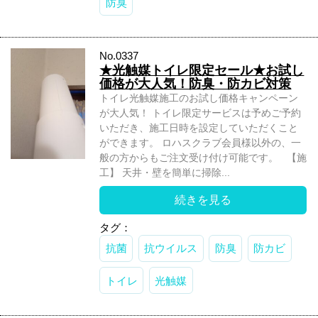
防臭
No.0337
★光触媒トイレ限定セール★お試し
価格が大人気！防臭・防カビ対策
トイレ光触媒施工のお試し価格キャンペーン
が大人気！ トイレ限定サービスは予めご予約
いただき、施工日時を設定していただくこと
ができます。 ロハスクラブ会員様以外の、一
般の方からもご注文受け付け可能です。 【施
工】 天井・壁を簡単に掃除...
続きを見る
タグ：
抗菌
抗ウイルス
防臭
防カビ
トイレ
光触媒