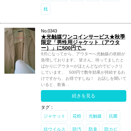
枕
No.0343
★光触媒ワンコインサービス★秋季
限定「男性用ジャケット（アウタ
ー）」に500円で...
9月になってから、アウターへ光触媒の依頼が
急増しております。 皆さん、待ってましたと
ばかりにアウターがほとんどなのでビックリ
しています。 500円で数年効果が持続するわ
けですから、お得ですしね！ お話しを聞いて
いると、飲食...
続きを見る
タグ：
ジャケット
花粉
光触媒
抗菌
抗ウイルス
防汚
防臭
防カビ