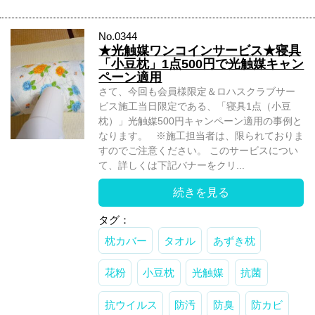
No.0344
★光触媒ワンコインサービス★寝具
「小豆枕」1点500円で光触媒キャン
ペーン適用
さて、今回も会員様限定＆ロハスクラブサー
ビス施工当日限定である、「寝具1点（小豆
枕）」光触媒500円キャンペーン適用の事例と
なります。 ※施工担当者は、限られておりま
すのでご注意ください。 このサービスについ
て、詳しくは下記バナーをクリ...
続きを見る
タグ：
枕カバー
タオル
あずき枕
花粉
小豆枕
光触媒
抗菌
抗ウイルス
防汚
防臭
防カビ