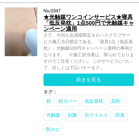
No.0347
★光触媒ワンコインサービス★寝具
「低反発枕」1点500円で光触媒キャ
ンペーン適用
さて、今回も会員様限定＆ロハスクラブサー
ビス施工当日限定である、「寝具1点（低反発
枕）」光触媒500円キャンペーン適用の事例と
なります。 ※施工担当者は、限られておりま
すのでご注意ください。 このサービスについ
て、詳しくは下記バナーをク...
続きを見る
タグ：
枕
枕カバー
低反発枕
花粉
光触媒
抗菌
抗ウイルス
防臭
防カビ