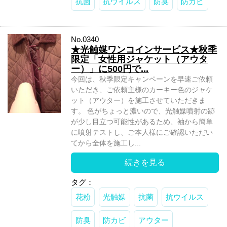
抗菌
抗ウイルス
防臭
防カビ
No.0340
★光触媒ワンコインサービス★秋季
限定「女性用ジャケット（アウタ
ー）」に500円で...
今回は、秋季限定キャンペーンを早速ご依頼
いただき、ご依頼主様のカーキー色のジャケ
ット（アウター）を施工させていただきま
す。 色がちょっと濃いので、光触媒噴射の跡
が少し目立つ可能性があるため、袖から簡単
に噴射テストし、ご本人様にご確認いただい
てから全体を施工し...
続きを見る
タグ：
花粉
光触媒
抗菌
抗ウイルス
防臭
防カビ
アウター