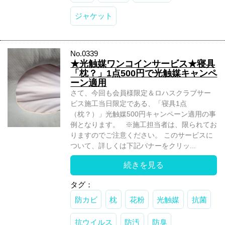
ジャケット
No.0339
★光触媒ワンコインサービス★寝具
「枕？」1点500円で光触媒キャンペ
ーン適用
さて、今回も会員様限定＆ロハスクラブサー
ビス施工当日限定である、「寝具1点
（枕？）」光触媒500円キャンペーン適用の事
例となります。 ※施工担当者は、限られてお
りますのでご注意ください。 このサービスに
ついて、詳しくは下記バナーをクリッ...
続きを見る
タグ：
防カビ
枕
花粉
光触媒
抗菌
抗ウイルス
防汚
防臭