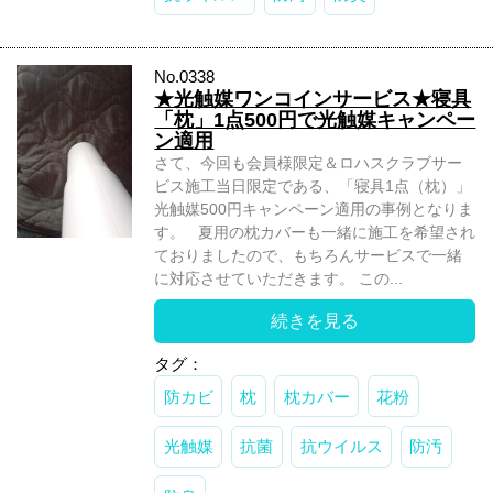
No.0338
★光触媒ワンコインサービス★寝具
「枕」1点500円で光触媒キャンペー
ン適用
さて、今回も会員様限定＆ロハスクラブサー
ビス施工当日限定である、「寝具1点（枕）」
光触媒500円キャンペーン適用の事例となりま
す。 夏用の枕カバーも一緒に施工を希望され
ておりましたので、もちろんサービスで一緒
に対応させていただきます。 この...
続きを見る
タグ：
防カビ
枕
枕カバー
花粉
光触媒
抗菌
抗ウイルス
防汚