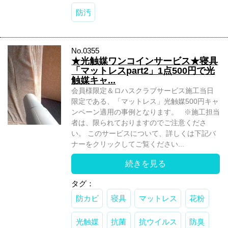
防汚
No.0355
★光触媒ワンコインサービス★寝具
「マットレスpart2」1点500円で光
触媒キャ...
会員様限定＆ロハスクラブサービス施工当日
限定である、「マットレス」光触媒500円キャ
ンペーン適用の事例となります。 ※施工担当
者は、限られておりますのでご注意くださ
い。 このサービスについて、詳しくは下記バ
ナーをクリックしてご覧ください...
続きを見る
タグ：
防カビ
寝具
マットレス
花粉
光触媒
抗菌
抗ウイルス
防臭