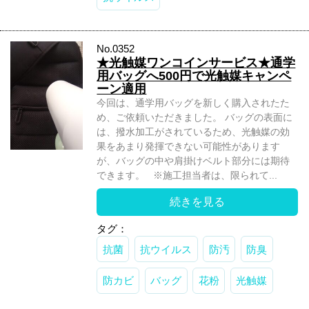
No.0352
★光触媒ワンコインサービス★通学
用バッグへ500円で光触媒キャンペ
ーン適用
今回は、通学用バッグを新しく購入されたた
め、ご依頼いただきました。 バッグの表面に
は、撥水加工がされているため、光触媒の効
果をあまり発揮できない可能性があります
が、バッグの中や肩掛けベルト部分には期待
できます。 ※施工担当者は、限られて...
続きを見る
タグ：
抗菌
抗ウイルス
防汚
防臭
防カビ
バッグ
花粉
光触媒