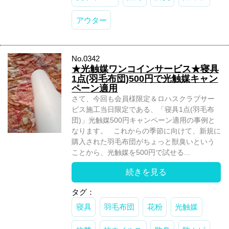
アウター
No.0342
★光触媒ワンコインサービス★寝具
1点(羽毛布団)500円で光触媒キャン
ペーン適用
さて、今回も会員様限定＆ロハスクラブサー
ビス施工当日限定である、「寝具1点(羽毛布
団)」光触媒500円キャンペーン適用の事例と
なります。 これからの季節に向けて、新規に
購入された羽毛布団がちょっと獣臭いという
ことから、光触媒を500円で試せる...
続きを見る
タグ：
寝具
羽毛布団
花粉
光触媒