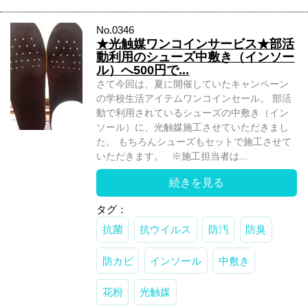
No.0346
★光触媒ワンコインサービス★部活
動利用のシューズ中敷き（インソー
ル）へ500円で...
さて今回は、夏に開催していたキャンペーン
の学校生活アイテムワンコインセール。 部活
動で利用されているシューズの中敷き（イン
ソール）に、光触媒施工させていただきまし
た。 もちろんシューズもセットで施工させて
いただきます。 ※施工担当者は...
続きを見る
タグ：
抗菌
抗ウイルス
防汚
防臭
防カビ
インソール
中敷き
花粉
光触媒