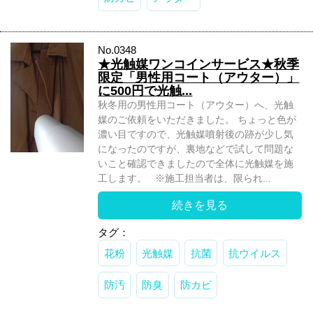
No.0348
★光触媒ワンコインサービス★秋季
限定「男性用コート（アウター）」
に500円で光触...
秋冬用の男性用コート（アウター）へ、光触
媒のご依頼をいただきました。 ちょっと色が
濃い目ですので、光触媒噴射後の跡が少し気
になったのですが、裏地などで試して問題な
いこと確認できましたので全体に光触媒を施
工します。 ※施工担当者は、限られ...
続きを見る
タグ：
花粉
光触媒
抗菌
抗ウイルス
防汚
防臭
防カビ