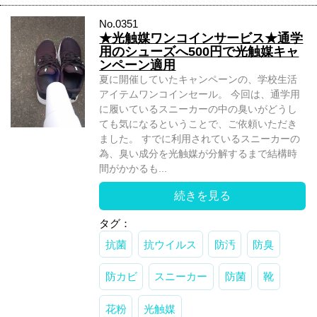
No.0351
★光触媒ワンコインサービス★通学
用のシューズへ500円で光触媒キャ
ンペーン適用
夏に開催していたキャンペーンの、学校生活
アイテムワンコインセール。 今回は、通学用
に履いているスニーカーの中の臭いがどうし
ても気になるということで、ご依頼いただき
ました。 すでに利用されているスニーカーの
為、臭い成分を光触媒が分解するまで結構時
間がかかるも...
続きを見る
タグ：
抗菌
抗ウイルス
防汚
防臭
防カビ
スニーカー
防菌
靴
花粉
光触媒