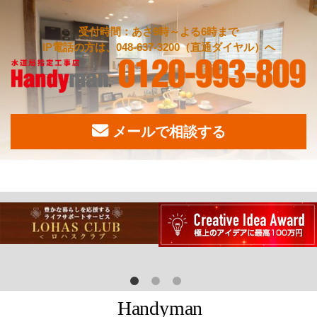
受付時間：あさ9時～よる6時まで
IP電話の方は、048-637-3200（直通ダイヤル）へ
メールで相談する
H
a
n
d
y
m
a
n