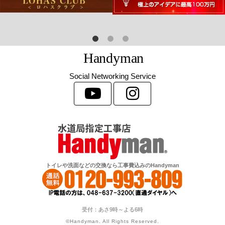
H
a
n
d
y
m
a
n
Social Networking Service
トイレや洗面などの交換なら工事費込みのHandyman
受付：あさ9時～よる6時
©Handyman. All Rights Reserved.