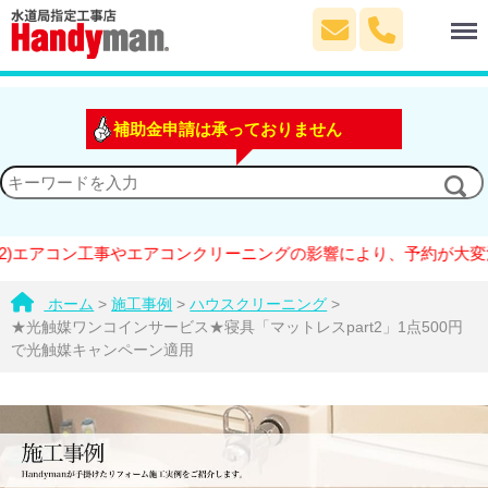
Menu
補助金申請は承っておりません
コン工事やエアコンクリーニングの影響により、予約が大変混雑して
ホーム
>
施工事例
>
ハウスクリーニング
>
★光触媒ワンコインサービス★寝具「マットレスpart2」1点500円
で光触媒キャンペーン適用