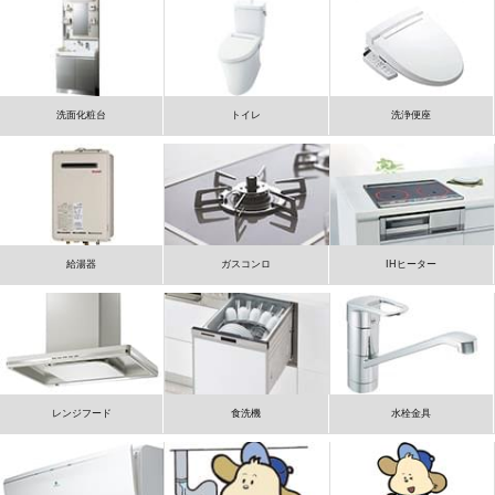
洗面化粧台
トイレ
洗浄便座
給湯器
ガスコンロ
IHヒーター
レンジフード
食洗機
水栓金具