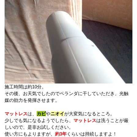
施工時間は約10分。
その後、お天気でしたのでベランダに干していただき、光触
媒の効力を発揮させます。
マットレス
は、
カビ
や
ニオイ
が大変気になるところ。
少しでも気になるようでしたら、
マットレス
は洗うことが厳
しいので、是非お試しください。
使い方にもよりますが、
約3年
くらいは持続しますよ！