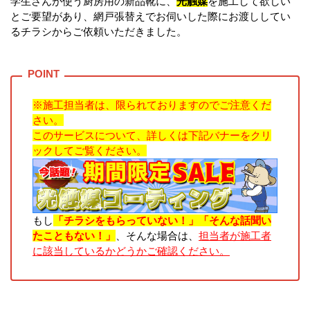
学生さんが使う厨房用の新品靴に、
光触媒
を施工して欲しい
とご要望があり、網戸張替えでお伺いした際にお渡ししてい
るチラシからご依頼いただきました。
※施工担当者は、限られておりますのでご注意くだ
さい。
このサービスについて、詳しくは下記バナーをクリ
ックしてご覧ください。
もし
「チラシをもらっていない！」「そんな話聞い
たこともない！」
、そんな場合は、
担当者が施工者
に該当しているかどうかご確認ください。