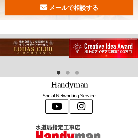
メールで相談する
H
a
n
d
y
m
a
n
Social Networking Service