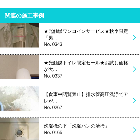
関連の施工事例
★光触媒ワンコインサービス★秋季限定
「男...
No. 0343
★光触媒トイレ限定セール★お試し価格
が大...
No. 0337
【食事中閲覧禁止】排水管高圧洗浄でア
レが...
No. 0267
洗濯機の下「洗濯パンの清掃」
No. 0165