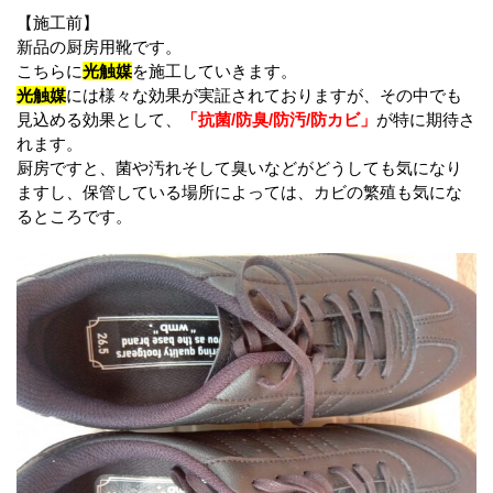
【施工前】
新品の厨房用靴です。
こちらに
光触媒
を施工していきます。
光触媒
には様々な効果が実証されておりますが、その中でも
見込める効果として、
「抗菌/防臭/防汚/防カビ」
が特に期待さ
れます。
厨房ですと、菌や汚れそして臭いなどがどうしても気になり
ますし、保管している場所によっては、カビの繁殖も気にな
るところです。