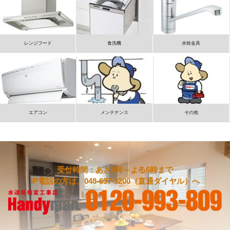
レンジフード
食洗機
水栓金具
エアコン
メンテナンス
その他
受付時間：あさ9時～よる6時まで
IP電話の方は、048-637-3200（直通ダイヤル）へ