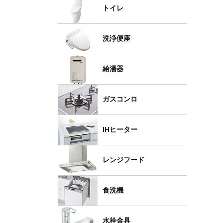
トイレ
洗浄便座
給湯器
ガスコンロ
IHヒーター
レンジフード
食洗機
水栓金具