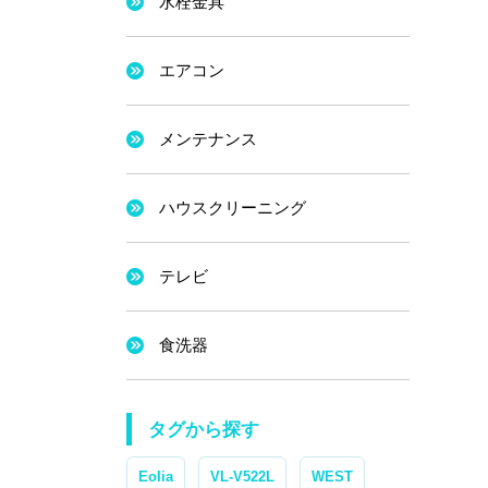
水栓金具
エアコン
メンテナンス
ハウスクリーニング
テレビ
食洗器
タグから探す
Eolia
VL-V522L
WEST