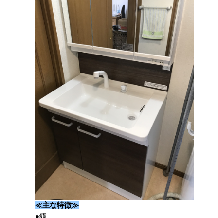
≪主な特徴≫
●鏡