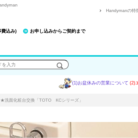
dyman
Handymanの特
事費込み)
お申し込みからご契約まで
(1)お盆休みの営業について
(2)エアコン工
★洗面化粧台交換「TOTO KCシリーズ」