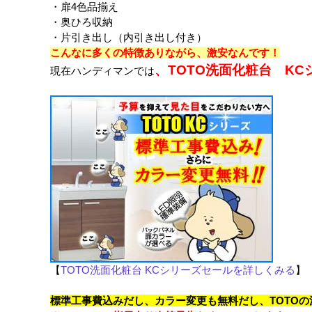
・扉4色品揃え
・奥ひろ収納
・片引き出し（内引き出し付き）
こんなに多くの特徴ありながら、激安なんです！
、TOTO洗面化粧台 K
現在ハンディマンでは
【
TOTO洗面化粧台 KCシリーズセールを詳しくみる
】
標準工事費込みだし、カラー変更も無料だし、TOTO