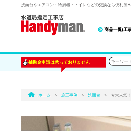
洗面台やエアコン・給湯器・トイレなどの交換なら便利屋Han
商品一覧(工
補助金申請は承っておりません
ホーム
>
施工事例
>
洗面台
>
★大人気！