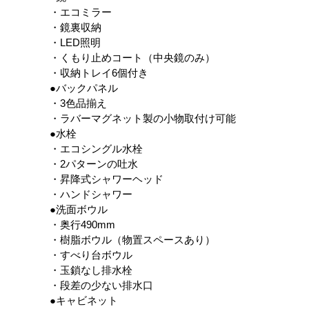
・エコミラー
・鏡裏収納
・LED照明
・くもり止めコート（中央鏡のみ）
・収納トレイ6個付き
●バックパネル
・3色品揃え
・ラバーマグネット製の小物取付け可能
●水栓
・エコシングル水栓
・2パターンの吐水
・昇降式シャワーヘッド
・ハンドシャワー
●洗面ボウル
・奥行490mm
・樹脂ボウル（物置スペースあり）
・すべり台ボウル
・玉鎖なし排水栓
・段差の少ない排水口
●キャビネット