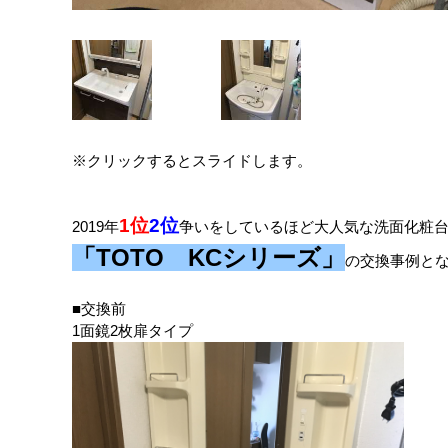
※クリックするとスライドします。
1位
2位
2019年
争いをしているほど大人気な洗面化粧
「TOTO KCシリーズ」
の交換事例と
■交換前
1面鏡2枚扉タイプ