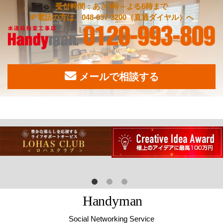
受付時間：あさ9時～よる6時まで
IP電話の方は、048-637-3200（直通ダイヤル）へ
メールで相談する
H
a
n
d
y
m
a
n
Social Networking Service