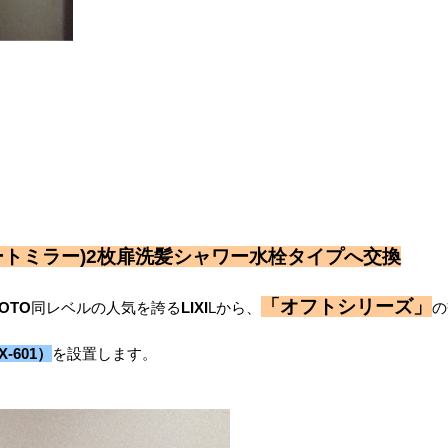
ショートミラー)2枚扉洗髪シャワー水栓タイプへ交換
「オフトシリーズ」
OTO
同レベルの人気を誇る
LIXI
Lから、
の
-601）
を設置します。