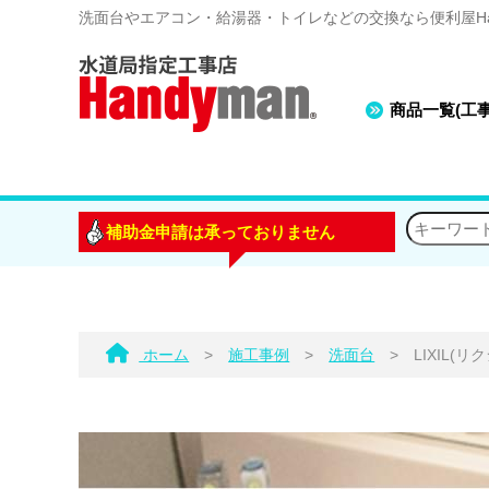
洗面台やエアコン・給湯器・トイレなどの交換なら便利屋Han
商品一覧(工
補助金申請は承っておりません
ホーム
>
施工事例
>
洗面台
>
LIXIL