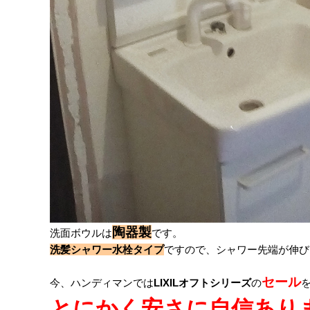
陶器製
洗面ボウルは
です。
洗髪シャワー水栓タイプ
ですので、シャワー先端が伸び
セール
今、ハンディマンでは
LIXILオフトシリーズ
の
とにかく安さに自信あり