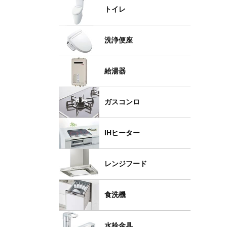
トイレ
洗浄便座
給湯器
ガスコンロ
IHヒーター
レンジフード
食洗機
水栓金具