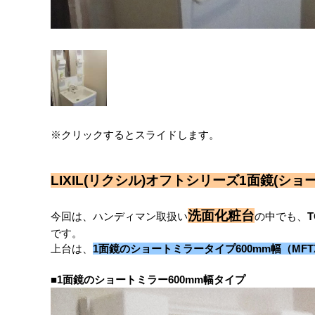
※クリックするとスライドします。
LIXIL(リクシル)オフトシリーズ1面鏡(
洗面化粧台
今回は、ハンディマン取扱い
の中でも、
T
です。
上台は、
1面鏡のショートミラータイプ600mm幅（MFTX
■1面鏡のショートミラー600mm幅タイプ