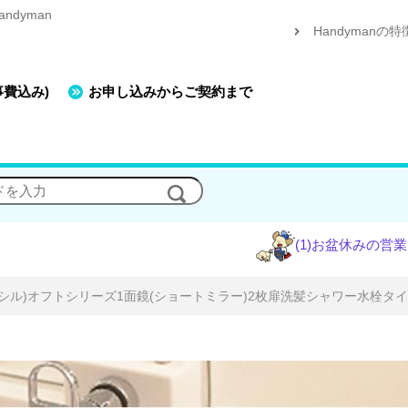
dyman
Handymanの特
事費込み)
お申し込みからご契約まで
(1)お盆休みの営業について
(2
(リクシル)オフトシリーズ1面鏡(ショートミラー)2枚扉洗髪シャワー水栓タ