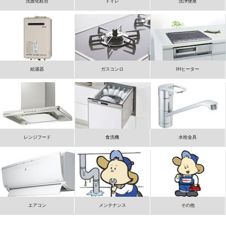
洗面化粧台
トイレ
洗浄便座
給湯器
ガスコンロ
IHヒーター
レンジフード
食洗機
水栓金具
エアコン
メンテナンス
その他