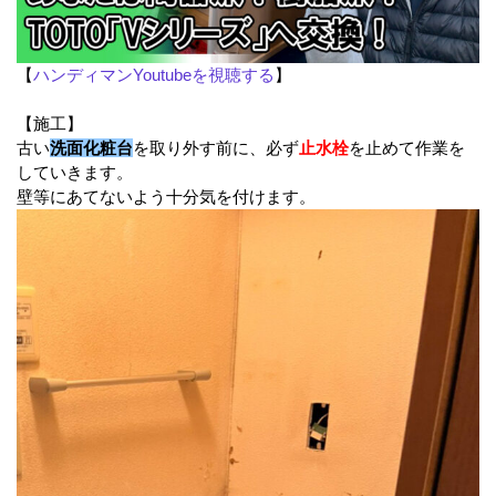
【
ハンディマンYoutubeを視聴する
】
【施工】
古い
洗面化粧台
を取り外す前に、必ず
止水栓
を止めて作業を
していきます。
壁等にあてないよう十分気を付けます。