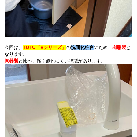
今回は、
TOTO「Vシリーズ」
の
洗面化粧台
のため、
樹脂製
と
なります。
陶器製
と比べ、軽く割れにくい特製があります。