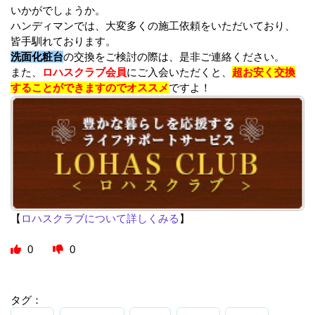
いかがでしょうか。
ハンディマンでは、大変多くの施工依頼をいただいており、
皆手馴れております。
洗面化粧台
の交換をご検討の際は、是非ご連絡ください。
また、
ロハスクラブ会員
にご入会いただくと、
超お安く交換
することができますのでオススメ
ですよ！
【
ロハスクラブについて詳しくみる
】
0
0
タグ：