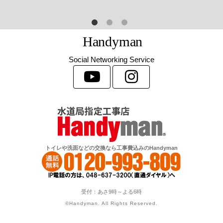
H
a
n
d
y
m
a
n
Social Networking Service
トイレや洗面などの交換なら工事費込みのHandyman
受付：あさ9時～よる6時
©Handyman. All Rights Reserved.