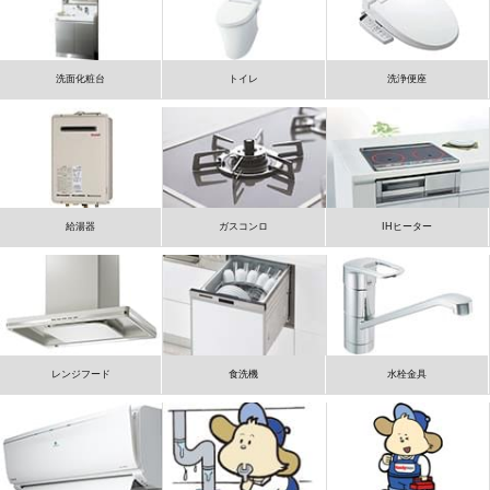
洗面化粧台
トイレ
洗浄便座
給湯器
ガスコンロ
IHヒーター
レンジフード
食洗機
水栓金具