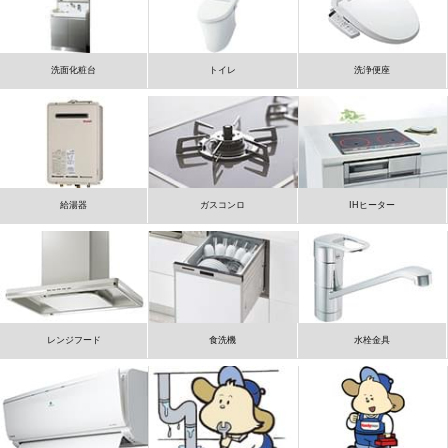
洗面化粧台
トイレ
洗浄便座
給湯器
ガスコンロ
IHヒーター
レンジフード
食洗機
水栓金具