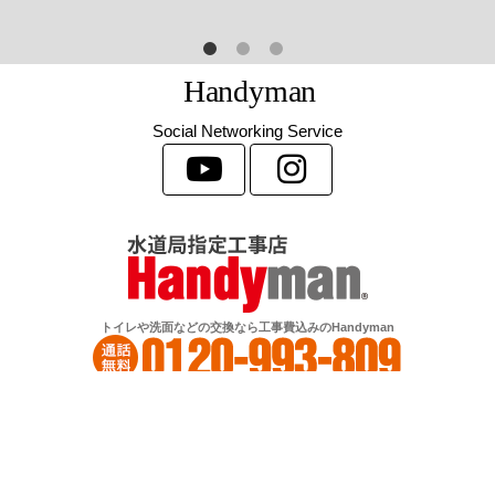
H
a
n
d
y
m
a
n
Social Networking Service
トイレや洗面などの交換なら工事費込みのHandyman
受付：あさ9時～よる6時
©Handyman. All Rights Reserved.