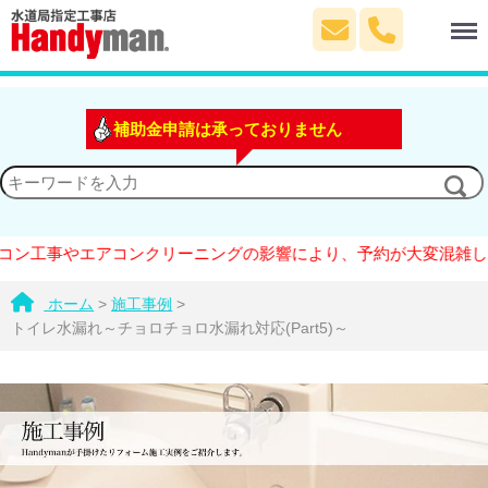
Menu
補助金申請は承っておりません
事やエアコンクリーニングの影響により、予約が大変混雑しておりま
ホーム
>
施工事例
>
トイレ水漏れ～チョロチョロ水漏れ対応(Part5)～