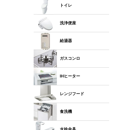
トイレ
洗浄便座
給湯器
ガスコンロ
IHヒーター
レンジフード
食洗機
水栓金具