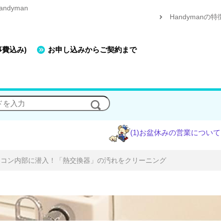
dyman
Handymanの特
事費込み)
お申し込みからご契約まで
(1)お盆休みの営業について
(2)エアコン
アコン内部に潜入！「熱交換器」の汚れをクリーニング