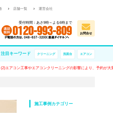
徴
店舗一覧
運営会社
受付時間：あさ9時～よる6時まで
お問合せ
注目キーワード
クリーニング
洗面台
エアコン
工事やエアコンクリーニングの影響により、予約が大変混雑しており
施工事例カテゴリー