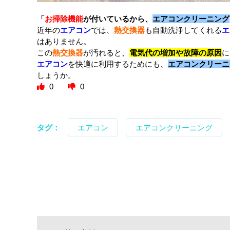
「
お掃除機能
が付いているから、
エアコンクリーニング
近年の
エアコン
では、
熱交換器
も自動洗浄してくれる
エ
はありません。
この
熱交換器
が汚れると、
電気代の増加や故障の原因
に
エアコン
を快適に利用するためにも、
エアコンクリーニ
しょうか。
0
0
タグ：
エアコン
エアコンクリーニング