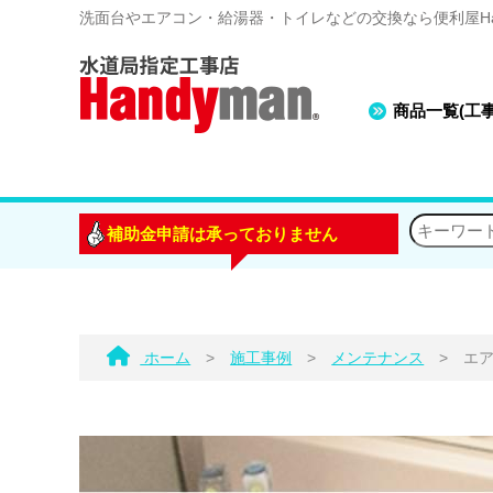
洗面台やエアコン・給湯器・トイレなどの交換なら便利屋Han
商品一覧(工
補助金申請は承っておりません
ホーム
>
施工事例
>
メンテナンス
>
エ