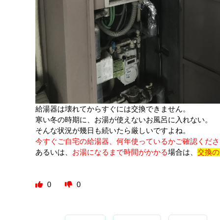
給湯器は壊れてからすぐには交換できません。
寒い冬の時期に、お湯が使えないお風呂に入れない。
そんな状況が幾日も続いたら厳しいですよね。
今すぐご自宅の給湯器、何年使っているかご確認くださ
あるいは、
お湯になるまで時間がかかる
場合は、
交換の
0
0