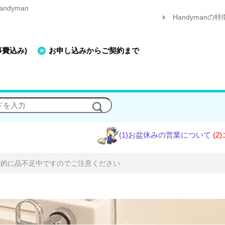
dyman
Handymanの特
事費込み)
お申し込みからご契約まで
(1)お盆休みの営業について
(2)エアコン工
国的に品不足中ですのでご注意ください