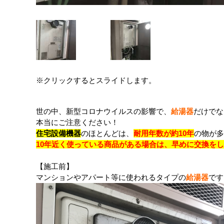
※クリックするとスライドします。
世の中、新型コロナウイルスの影響で、
給湯器
だけでな
本当にご注意ください！
住宅設備機器
のほとんどは、
耐用年数が約10年
の物が多
10年近く使っている商品がある場合は、早めに交換を
【施工前】
マンションやアパート等に使われるタイプの
給湯器
です