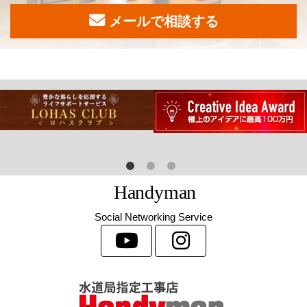
メールで相談する
H
a
n
d
y
m
a
n
Social Networking Service