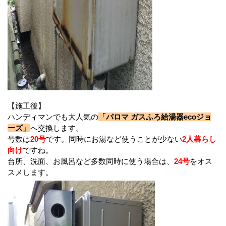
【施工後】
ハンディマンでも大人気の
「パロマ ガスふろ給湯器ecoジョ
ーズ」
へ交換します。
号数は
20号
です。同時にお湯など使うことが少ない
2人暮らし
向け
ですね。
台所、洗面、お風呂など多数同時に使う場合は、
24号
をオス
スメします。