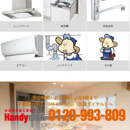
レンジフード
食洗機
水栓金具
エアコン
メンテナンス
その他
受付時間：あさ9時～よる6時まで
IP電話の方は、048-637-3200（直通ダイヤル）へ