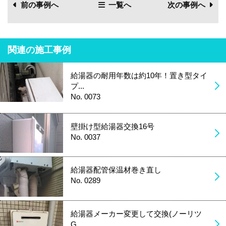
前の事例へ
一覧へ
次の事例へ
関連の施工事例
給湯器の耐用年数は約10年！置き型タイ
プ...
No. 0073
壁掛け型給湯器交換16号
No. 0037
給湯器配管保温材巻き直し
No. 0289
給湯器メーカー変更して交換(ノーリツ
G...