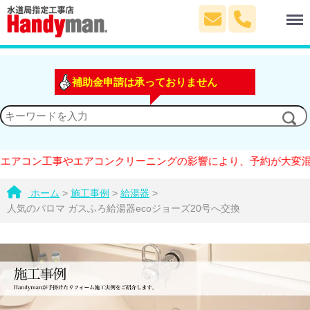
Menu
補助金申請は承っておりません
アコン工事やエアコンクリーニングの影響により、予約が大変混雑し
ホーム
>
施工事例
>
給湯器
>
人気のパロマ ガスふろ給湯器ecoジョーズ20号へ交換