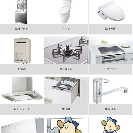
洗面化粧台
トイレ
洗浄便座
給湯器
ガスコンロ
IHヒーター
レンジフード
食洗機
水栓金具