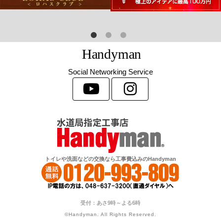
H
a
n
d
y
m
a
n
Social Networking Service
トイレや洗面などの交換なら工事費込みのHandyman
受付：あさ9時～よる6時
©Handyman. All Rights Reserved.