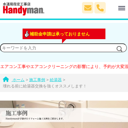
Menu
補助金申請は承っておりません
ン工事やエアコンクリーニングの影響により、予約が大変混雑してお
ホーム
>
施工事例
>
給湯器
>
壊れる前に給湯器交換を強くオススメします！