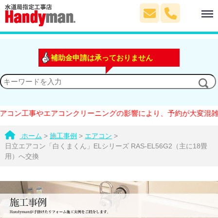
Menu
補助金申請は承っておりません
ン工事やエアコンクリーニングの影響により、予約が大変混雑してお
ホーム
>
施工事例
>
エアコン
>
日立エアコン「白くまくん」ELシリーズ RAS-EL56G2（主に18畳
用）へ交換