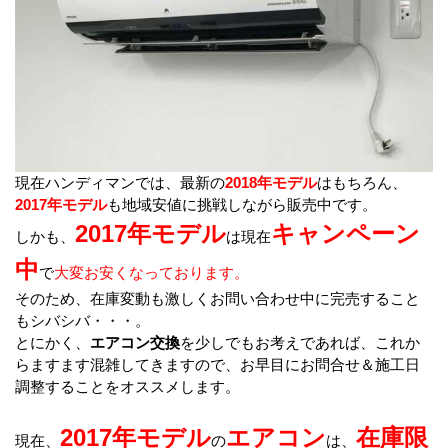
現在ハンディマンでは、最新の
2018年モデル
はもちろん、
2017年モデル
も地域安値に挑戦しながら販売中です。
2017年モデル
キャンペーン
しかも、
は現在
中
で
大変お安くなっております。
そのため、在庫変動も激しくお問い合わせ中に完売すること
もシバシバ・・・。
とにかく、
エアコン交換
を少しでもお考えであれば、これか
らますます混雑してきますので、お早目にお問合せ＆施工日
調整することをオススメします。
2017年モデル
エアコン
在庫限
現在、
の
は、