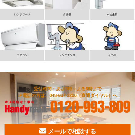
レンジフード
食洗機
水栓金具
エアコン
メンテナンス
その他
受付時間：あさ9時～よる6時まで
IP電話の方は、048-637-3200（直通ダイヤル）へ
メールで相談する