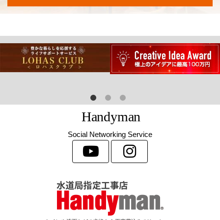
H
a
n
d
y
m
a
n
Social Networking Service