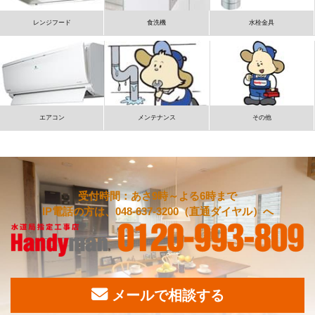
レンジフード
食洗機
水栓金具
エアコン
メンテナンス
その他
受付時間：あさ9時～よる6時まで
IP電話の方は、048-637-3200（直通ダイヤル）へ
メールで相談する