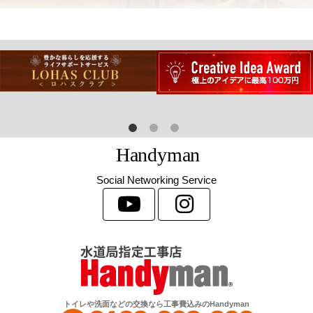
H
a
n
d
y
m
a
n
Social Networking Service
トイレや洗面などの交換なら工事費込みのHandyman