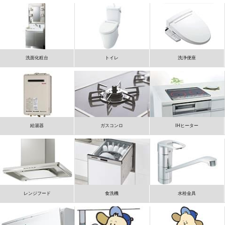
洗面化粧台
トイレ
洗浄便座
給湯器
ガスコンロ
IHヒーター
レンジフード
食洗機
水栓金具