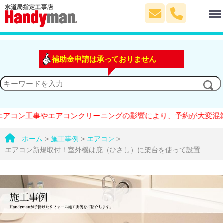
Menu
補助金申請は承っておりません
ン工事やエアコンクリーニングの影響により、予約が大変混雑してお
ホーム
>
施工事例
>
エアコン
>
エアコン新規取付！室外機は庇（ひさし）に架台を使って設置