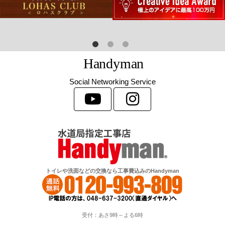
H
a
n
d
y
m
a
n
Social Networking Service
トイレや洗面などの交換なら工事費込みのHandyman
受付：あさ9時～よる6時