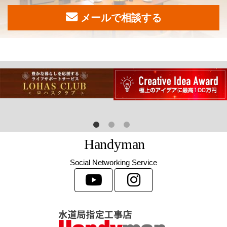
メールで相談する
H
a
n
d
y
m
a
n
Social Networking Service