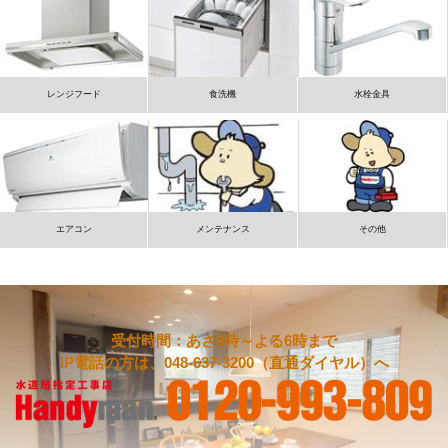
レンジフード
食洗機
水栓金具
エアコン
メンテナンス
その他
受付時間：あさ9時～よる6時まで
IP電話の方は、048-637-3200（直通ダイヤル）へ