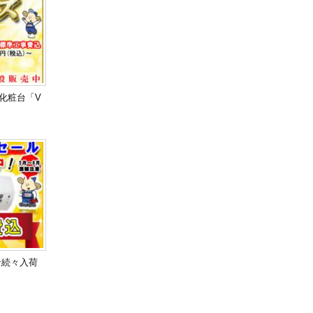
面化粧台「V
ン続々入荷