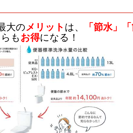
最大の
メリット
は、
「節水」「
ちらも
お得
になる！