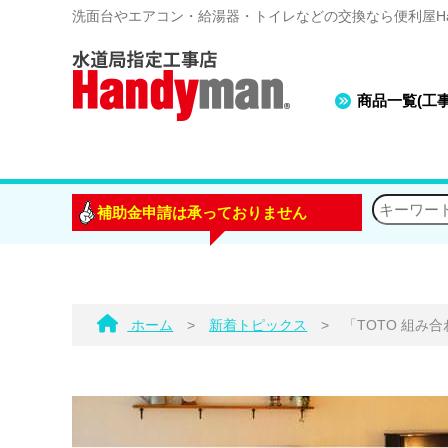
洗面台やエアコン・給湯器・トイレなどの交換なら便利屋Han
商品一覧(工
補助金申請は承っておりません
ホーム
>
新着トピックス
>
「TOTO 組み