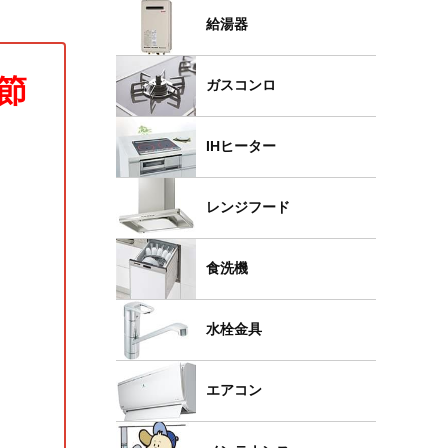
給湯器
節
ガスコンロ
IHヒーター
レンジフード
食洗機
水栓金具
エアコン