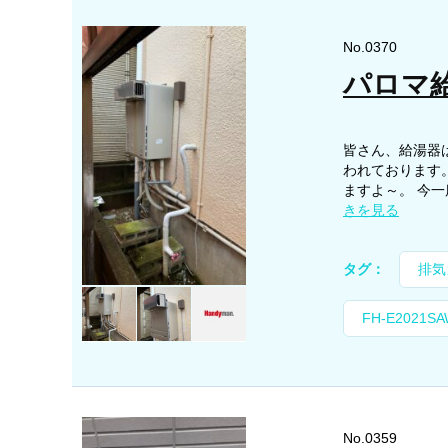
No.0370
パロマ給
皆さん、給湯器
われております
ますよ～。 今一
きを見る
タグ：
排気
FH-E2021SA
No.0359