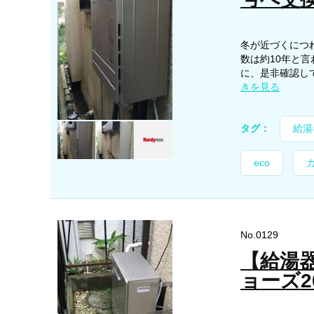
冬が近づくにつ
数は約10年と
に、是非確認して
きを見る
タグ：
給湯
eco
No.0129
【給湯
ョーズ2