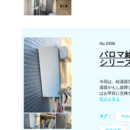
No.0396
パロマ給
シリー
今回は、給湯器
湯器がもし故障
はお早目に交換を
続きを見る
タグ：
Pal