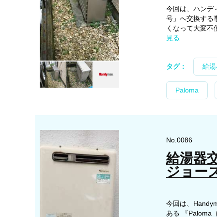
今回は、ハンデ
号」へ交換する
くなって大変不便
見る
タグ：
給湯
Paloma
No.0086
給湯器交
ジョーズ 
今回は、Hand
ある 『Palom