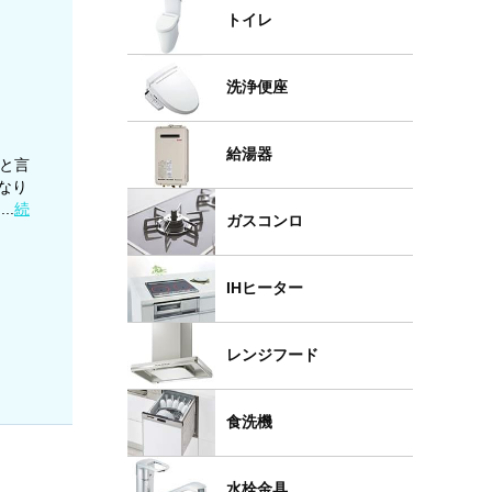
トイレ
洗浄便座
給湯器
年と言
なり
..
続
ガスコンロ
IHヒーター
レンジフード
食洗機
水栓金具