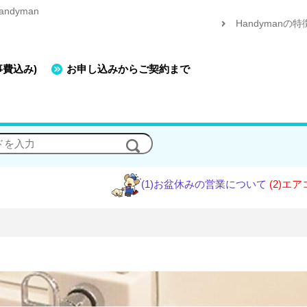
dyman
Handymanの特
事費込み)
お申し込みからご契約まで
(1)お盆休みの営業について
(2)エアコン工事