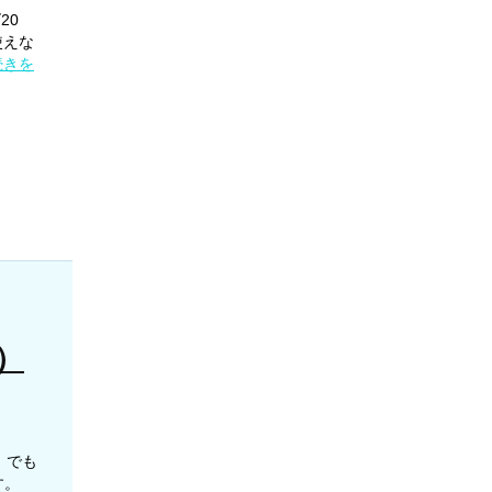
20
使えな
続きを
）
！でも
す。