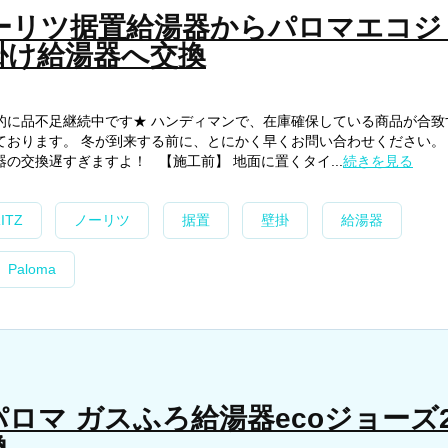
ノーリツ据置給湯器からパロマエコジ
掛け給湯器へ交換
的に品不足継続中です★ ハンディマンで、在庫確保している商品が合致
ております。 冬が到来する前に、とにかく早くお問い合わせください。
の交換遅すぎますよ！ 【施工前】 地面に置くタイ...
続きを見る
ITZ
ノーリツ
据置
壁掛
給湯器
Paloma
ロマ ガスふろ給湯器ecoジョーズ2
換