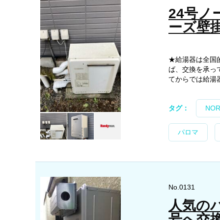
24号
ーズ壁
★給湯器は全国
ば、交換を承っ
てからでは給湯器
タグ：
NOR
パロマ
No.0131
人気のパ
号へ交