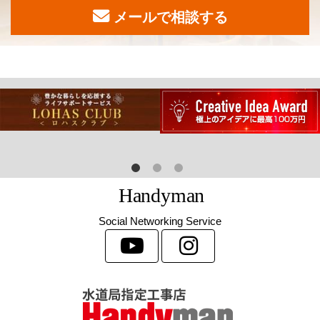
メールで相談する
H
a
n
d
y
m
a
n
Social Networking Service