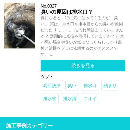
No.0327
臭いの原因は排水口？
夏になると、特に気になってくるのが「臭
い」 実は、排水口や排水管からの臭いが原因
だったりします。 油汚れ等詰まっていません
か？ 定期的に点検や清掃していますか？ 排水
が悪い場合や臭いが気になったらしっかり点
検と清掃をプロに依頼するのがオススメで
す。 ...
続きを見る
タグ：
高圧洗浄
臭い
排水口
詰まり
排水管
排水溝
ニオイ
施工事例カテゴリー