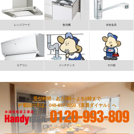
レンジフード
食洗機
水栓金具
エアコン
メンテナンス
その他
受付時間：あさ9時～よる6時まで
IP電話の方は、048-637-3200（直通ダイヤル）へ