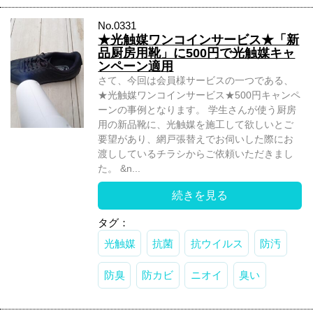
No.0331
★光触媒ワンコインサービス★「新
品厨房用靴」に500円で光触媒キャ
ンペーン適用
さて、今回は会員様サービスの一つである、
★光触媒ワンコインサービス★500円キャンペ
ーンの事例となります。 学生さんが使う厨房
用の新品靴に、光触媒を施工して欲しいとご
要望があり、網戸張替えでお伺いした際にお
渡ししているチラシからご依頼いただきまし
た。 &n...
続きを見る
タグ：
光触媒
抗菌
抗ウイルス
防汚
防臭
防カビ
ニオイ
臭い