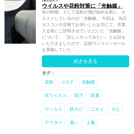
ウイルスや花粉対策に「光触媒」
冬の時期、そして花粉が飛び始める前に、オ
ススメしているのが「光触媒」 今回は、先日
ガスコンロ交換でお伺いしたお宅にて、作業
入る前にご説明させていただいた「光触媒」
について、「試しにやってみたい」とお話を
いただきましたので、以前ワンコインセール
を実施していた「...
続きを見る
タグ：
花粉
コロナ
光触媒
抗ウイルス
防汚
防臭
ウィルス
防カビ
ニオイ
カビ
アウター
臭い
上着