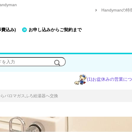
dyman
Handymanの特
事費込み)
お申し込みからご契約まで
(1)お盆休みの営業について
(2)エ
からパロマガスふろ給湯器へ交換