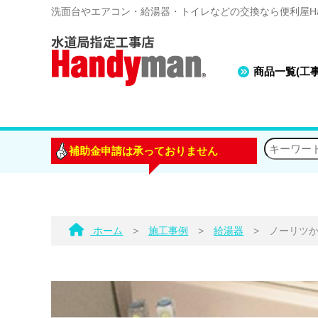
洗面台やエアコン・給湯器・トイレなどの交換なら便利屋Han
商品一覧(工
補助金申請は承っておりません
ホーム
>
施工事例
>
給湯器
>
ノーリツ