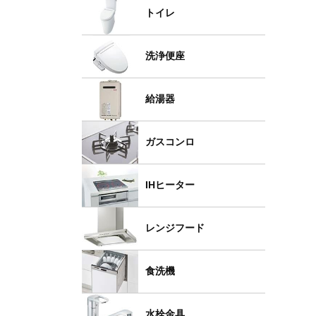
トイレ
洗浄便座
給湯器
ガスコンロ
IHヒーター
レンジフード
食洗機
水栓金具