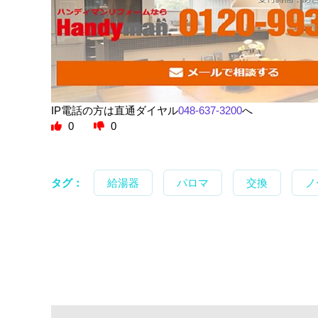
IP電話の方は直通ダイヤル
048-637-3200
へ
0
0
タグ：
給湯器
パロマ
交換
ノ