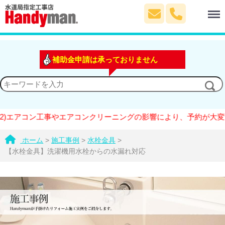
Menu
補助金申請は承っておりません
アコン工事やエアコンクリーニングの影響により、予約が大変混雑し
ホーム
>
施工事例
>
水栓金具
>
【水栓金具】洗濯機用水栓からの水漏れ対応