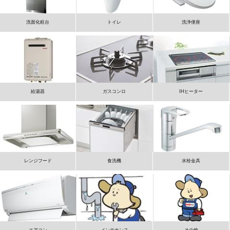
洗面化粧台
トイレ
洗浄便座
給湯器
ガスコンロ
IHヒーター
レンジフード
食洗機
水栓金具