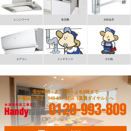
レンジフード
食洗機
水栓金具
エアコン
メンテナンス
その他
受付時間：あさ9時～よる6時まで
IP電話の方は、048-637-3200（直通ダイヤル）へ