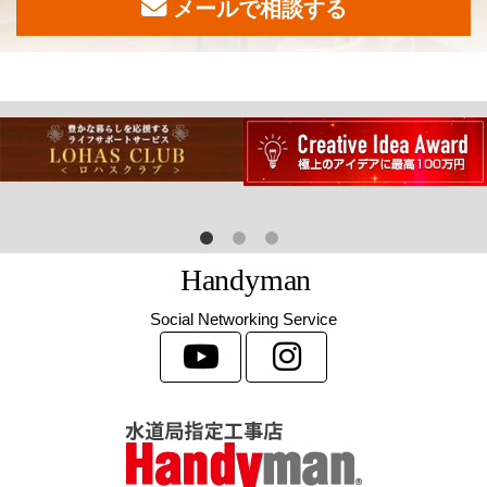
メールで相談する
H
a
n
d
y
m
a
n
Social Networking Service