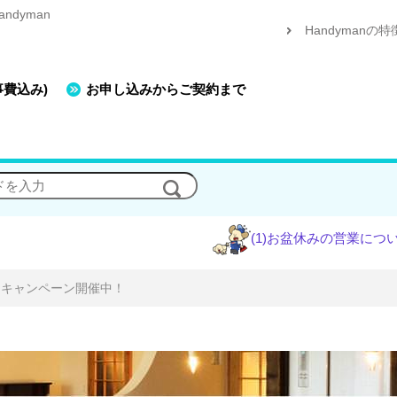
dyman
Handymanの特
事費込み)
お申し込みからご契約まで
(1)お盆休みの営業について
(2)エ
コンキャンペーン開催中！