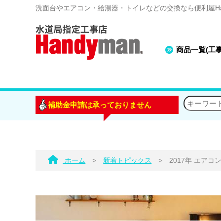
洗面台やエアコン・給湯器・トイレなどの交換なら便利屋Han
商品一覧(工
補助金申請は承っておりません
ホーム
>
新着トピックス
>
2017年 エア