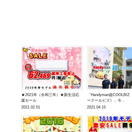
★2021年（令和三年）★新生活応
「Handyman超COOLBI
援セール
ークールビズ）」今...
2021.02.01
2021.04.15