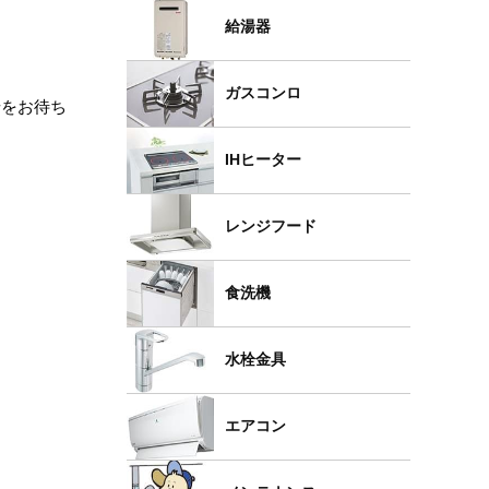
給湯器
ガスコンロ
せをお待ち
IHヒーター
レンジフード
食洗機
水栓金具
エアコン