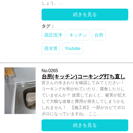
しょう。 ...
続きを見る
タグ：
高圧洗浄
キッチン
台所
排水管
Youtube
No.0265
台所(キッチン)コーキング打ち直し
皆さんの水まわりを確認してみてください！
コーキングが剥がれていたり、腐食したりし
ていませんか？ 放置しておくと、被害が拡大
して大幅な改修と費用が発生してしまうかも
しれません！ 【施工前】 一部がカビてボロ
ボロになっていますね。 ここ...
続きを見る