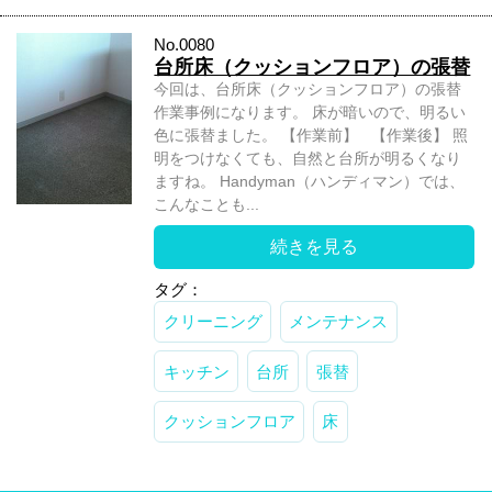
No.0080
台所床（クッションフロア）の張替
今回は、台所床（クッションフロア）の張替
作業事例になります。 床が暗いので、明るい
色に張替ました。 【作業前】 【作業後】 照
明をつけなくても、自然と台所が明るくなり
ますね。 Handyman（ハンディマン）では、
こんなことも...
続きを見る
タグ：
クリーニング
メンテナンス
キッチン
台所
張替
クッションフロア
床