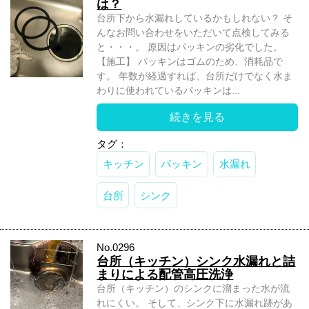
は？
台所下から水漏れしているかもしれない？ そ
んなお問い合わせをいただいて点検してみる
と・・・。 原因はパッキンの劣化でした。
【施工】 パッキンはゴムのため、消耗品で
す。 年数が経過すれば、台所だけでなく水ま
わりに使われているパッキンは...
続きを見る
タグ：
キッチン
パッキン
水漏れ
台所
シンク
No.0296
台所（キッチン）シンク水漏れと詰
まりによる配管高圧洗浄
台所（キッチン）のシンクに溜まった水が流
れにくい。 そして、シンク下に水漏れ跡があ