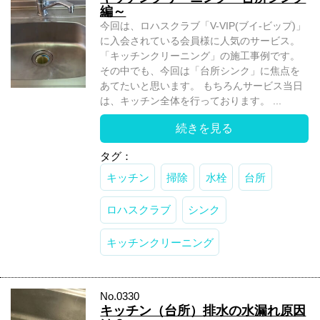
編～
今回は、ロハスクラブ「V-VIP(ブイ-ビップ)」
に入会されている会員様に人気のサービス。
「キッチンクリーニング」の施工事例です。
その中でも、今回は「台所シンク」に焦点を
あてたいと思います。 もちろんサービス当日
は、キッチン全体を行っております。 ...
続きを見る
タグ：
キッチン
掃除
水栓
台所
ロハスクラブ
シンク
キッチンクリーニング
No.0330
キッチン（台所）排水の水漏れ原因