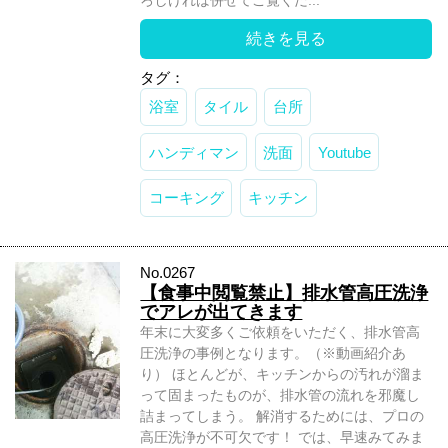
続きを見る
タグ：
浴室
タイル
台所
ハンディマン
洗面
Youtube
コーキング
キッチン
No.0267
【食事中閲覧禁止】排水管高圧洗浄
でアレが出てきます
年末に大変多くご依頼をいただく、排水管高
圧洗浄の事例となります。（※動画紹介あ
り） ほとんどが、キッチンからの汚れが溜ま
って固まったものが、排水管の流れを邪魔し
詰まってしまう。 解消するためには、プロの
高圧洗浄が不可欠です！ では、早速みてみま