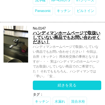
洗浄機
NP-45VD7S
V7シリーズ
Panasonic
キッチン
ビルトイン
No.0147
ハンディマンホームページで取扱い
していない商品でもお問い合わせく
ださい！
ハンディマンホームページで取扱いしていな
い商品でもお問い合わせください！ 今回は、
台所（キッチン）用水栓交換の事例となりま
すが・・・ 実はハンディマンのホームページ
でお取扱いしていない商品でのご希望でし
た！ それでももちろん、ハンディマンでは
「早い」「安...
続きを見る
タグ：
キッチン
水漏れ
混合水栓