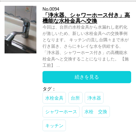
No.0094
「浄水器、シャワーホース付き」高
機能な水栓金具へ交換
今回は、台所の水栓金具から水漏れし老朽化
が激しいため、新しい水栓金具への交換事例
となります。 キッチンの流し台隅々まで水が
行き届き、さらにキレイな水を供給する、
「浄水器、シャワーホース付き」の高機能水
栓金具へと交換することになりました。 【施
工前】 ...
続きを見る
タグ：
水栓金具
台所
浄水器
シャワーホース
水栓 交換
キッチン