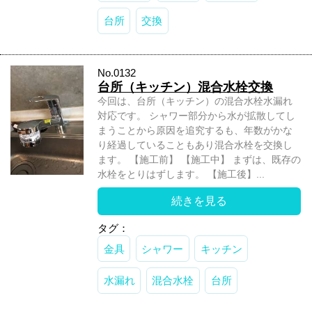
台所
交換
No.0132
台所（キッチン）混合水栓交換
今回は、台所（キッチン）の混合水栓水漏れ
対応です。 シャワー部分から水が拡散してし
まうことから原因を追究するも、年数がかな
り経過していることもあり混合水栓を交換し
ます。 【施工前】 【施工中】 まずは、既存の
水栓をとりはずします。 【施工後】...
続きを見る
タグ：
金具
シャワー
キッチン
水漏れ
混合水栓
台所