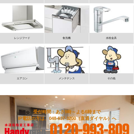
レンジフード
食洗機
水栓金具
エアコン
メンテナンス
その他
受付時間：あさ9時～よる6時まで
IP電話の方は、048-637-3200（直通ダイヤル）へ