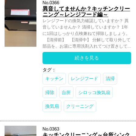
No.0366
異音してませんか？キッチンクリー
ニング～レンジフード編～
レンジフードの換気力確認していますか？ 異
音していませんか？ 清掃していますか？ 1年
に1回はしっかり点検兼ねて掃除しましょう。
【清掃前】 【清掃中】 分解して取り外して
部品を、お湯に専用洗剤入れてつけ置きして...
続きを見る
タグ：
キッチン
レンジフード
清掃
掃除
台所
シロッコ換気扇
換気扇
クリーニング
No.0363
キッチンクリーニング～台所シンク