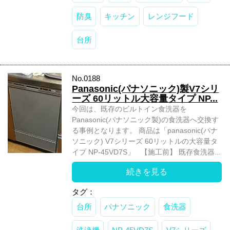
防臭
キッチン
レンジフード
台所
No.0188
Panasonic(パナソニック)製V7シリ
ーズ 60リットル大容量タイプ NP...
今回は、既存のビルトイン食洗器を
Panasonic(パナソニック製)の食洗器へ交換す
る事例となります。 商品は「panasonic(パナ
ソニック) V7シリーズ 60リットルの大容量タ
イプ NP-45VD7S」 【施工前】 既存食洗器...
続きを見る
タグ：
台所
パナソニック
食洗器