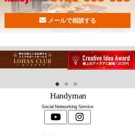
メールで相談する
H
a
n
d
y
m
a
n
Social Networking Service