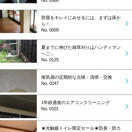
No. 0360
部屋をキレイにみせるには、まずは床か
ら！
No. 0009
夏までに伸びた雑草刈りはハンディマン
へご...
No. 0125
換気扇の定期的な点検・清掃・交換
No. 0247
1年経過後のエアコンクリーニング
No. 0101
★光触媒トイレ限定セール★防臭・防カ