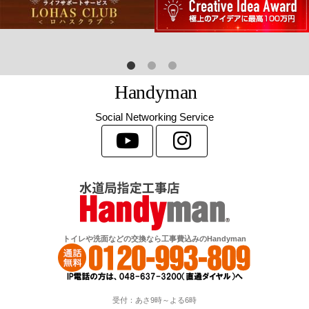
H
a
n
d
y
m
a
n
Social Networking Service
トイレや洗面などの交換なら工事費込みのHandyman
受付：あさ9時～よる6時