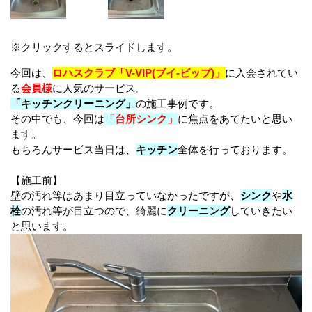
※クリックするとスライドします。
今回は、
ロハスクラブ「V-VIP(ブイ-ビップ)」
に入会されてい
る
会員様
に人気のサービス。
「キッチンクリーニング」
の施工事例です。
その中でも、今回は
「台所シンク」
に焦点をあてたいと思い
ます。
もちろんサービス当日は、
キッチン
全体を行っております。
【施工前】
壁の汚れ等はあまり目立っていなかったですが、
シンク
や
水
栓
の汚れ等が目立つので、綺麗に
クリーニング
していきたい
と思います。