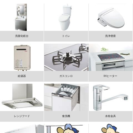
洗面化粧台
トイレ
洗浄便座
給湯器
ガスコンロ
IHヒーター
レンジフード
食洗機
水栓金具