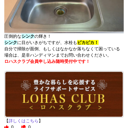
圧倒的な
シンク
の輝き！
シンク
に目がいきがちですが、水栓も
ピカピカ！
自分で掃除が面倒、もしくはなかなか落ちなくて困っている
場合は、是非ハンディマンまでお問い合わせください。
ロハスクラブ会員申し込み随時受付中です！
【
詳しくはこちら
】
0
0