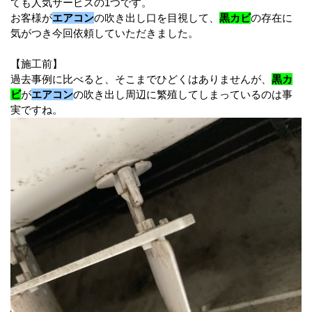
ても人気サービスの1つです。
お客様が
エアコン
の吹き出し口を目視して、
黒カビ
の存在に
気がつき今回依頼していただきました。
【施工前】
過去事例に比べると、そこまでひどくはありませんが、
黒カ
ビ
が
エアコン
の吹き出し周辺に繁殖してしまっているのは事
実ですね。