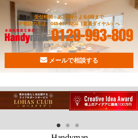
受付時間：あさ9時～よる6時まで
IP電話の方は、048-637-3200（直通ダイヤル）へ
メールで相談する
H
a
n
d
y
m
a
n