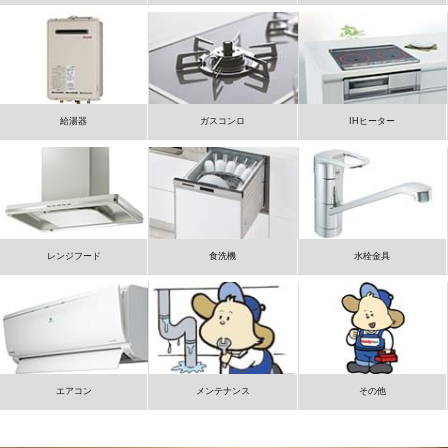
給湯器
ガスコンロ
IHヒーター
レンジフード
食洗機
水栓金具
エアコン
メンテナンス
その他