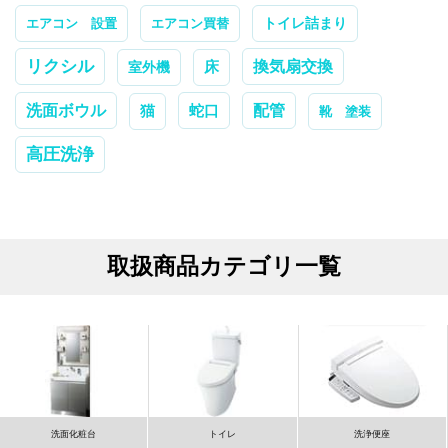
トイレ詰まり
エアコン 設置
エアコン買替
リクシル
換気扇交換
室外機
床
配管
洗面ボウル
蛇口
猫
靴 塗装
高圧洗浄
取扱商品カテゴリ一覧
洗面化粧台
トイレ
洗浄便座