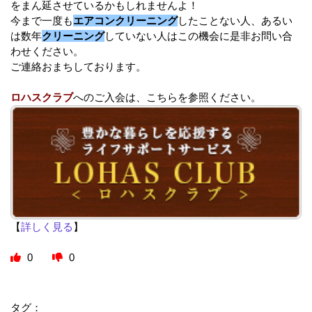
をまん延させているかもしれませんよ！
今まで一度も
エアコンクリーニング
したことない人、あるい
は数年
クリーニング
していない人はこの機会に是非お問い合
わせください。
ご連絡おまちしております。
ロハスクラブ
へのご入会は、こちらを参照ください。
【
詳しく見る
】
0
0
タグ：