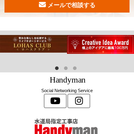
メールで相談する
H
a
n
d
y
m
a
n
Social Networking Service