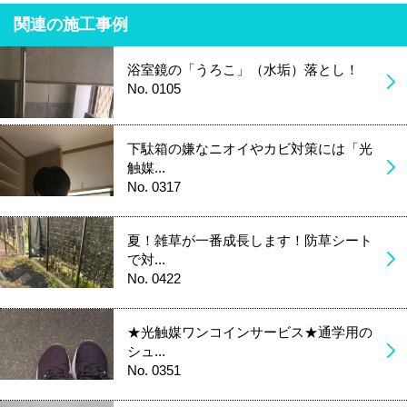
関連の施工事例
浴室鏡の「うろこ」（水垢）落とし！
No. 0105
下駄箱の嫌なニオイやカビ対策には「光
触媒...
No. 0317
夏！雑草が一番成長します！防草シート
で対...
No. 0422
★光触媒ワンコインサービス★通学用の
シュ...
No. 0351