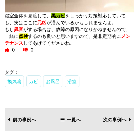
浴室全体を見渡して、
黒カビ
をしっかり対策対応していて
も、実はここに
元凶
が潜んでいるかもしれませんよ。
もし
異音
がする場合は、故障の原因になりかねませんので、
一緒に
点検
するのも良いと思いますので、是非定期的に
メン
テナンス
してあげてくださいね。
0
0
タグ：
換気扇
カビ
お風呂
浴室
前の事例へ
一覧へ
次の事例へ