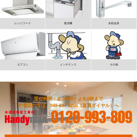
レンジフード
食洗機
水栓金具
エアコン
メンテナンス
その他
受付時間：あさ9時～よる6時まで
IP電話の方は、048-637-3200（直通ダイヤル）へ