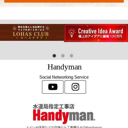
H
a
n
d
y
m
a
n
Social Networking Service
トイレや洗面などの交換なら工事費込みのHandyman