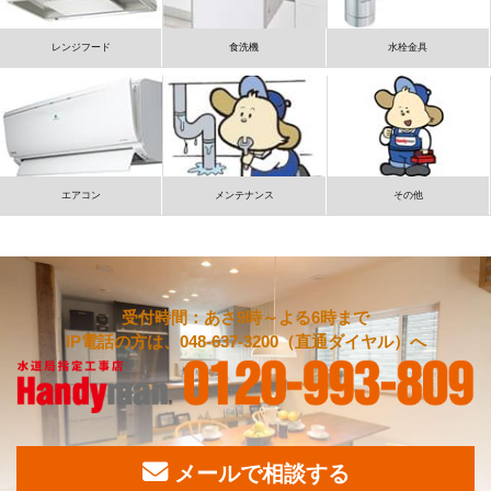
レンジフード
食洗機
水栓金具
エアコン
メンテナンス
その他
受付時間：あさ9時～よる6時まで
IP電話の方は、048-637-3200（直通ダイヤル）へ
メールで相談する