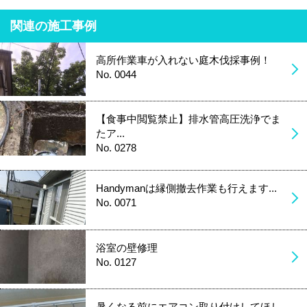
関連の施工事例
高所作業車が入れない庭木伐採事例！
No. 0044
【食事中閲覧禁止】排水管高圧洗浄でま
たア...
No. 0278
Handymanは縁側撤去作業も行えます...
No. 0071
浴室の壁修理
No. 0127
暑くなる前にエアコン取り付けしてほし