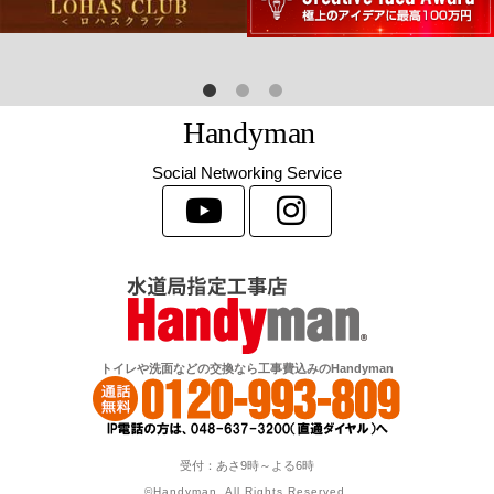
H
a
n
d
y
m
a
n
Social Networking Service
トイレや洗面などの交換なら工事費込みのHandyman
受付：あさ9時～よる6時
©Handyman. All Rights Reserved.