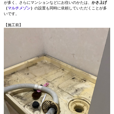
が多く、さらにマンションなどにお住いのかたは、
かさ上げ
（
マルチメゾン
）
の設置も同時に依頼していただくことが多
いです。
【施工前】