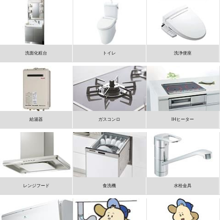
洗面化粧台
トイレ
洗浄便座
給湯器
ガスコンロ
IHヒーター
レンジフード
食洗機
水栓金具