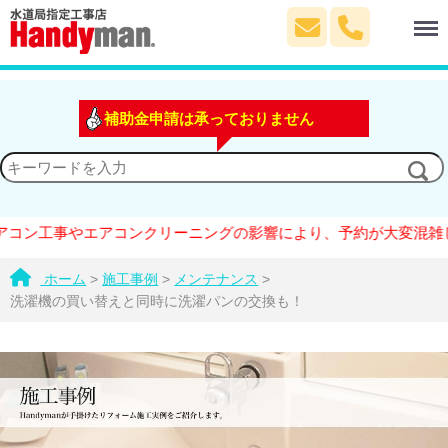
Menu
補助金申請は承っておりません
工事やエアコンクリーニングの影響により、予約が大変混雑しており
ホーム
>
施工事例
>
メンテナンス
>
洗濯機の買い替えと同時に洗濯パンの交換も！