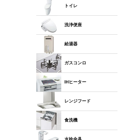
トイレ
洗浄便座
給湯器
ガスコンロ
IHヒーター
レンジフード
食洗機
水栓金具