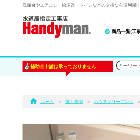
洗面台やエアコン・給湯器・トイレなどの交換なら便利屋Han
商品一覧(工
補助金申請は承っておりません
ホーム
>
施工事例
>
ハウスクリーニング