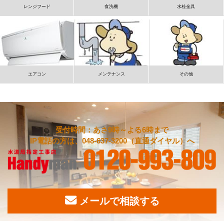
レンジフード
食洗機
水栓金具
エアコン
メンテナンス
その他
受付時間：あさ9時～よる6時まで
IP電話の方は、048-637-3200（直通ダイヤル）へ
メールで相談する