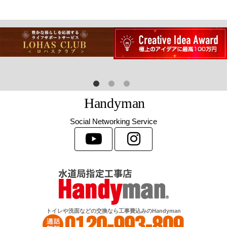
H
a
n
d
y
m
a
n
Social Networking Service
トイレや洗面などの交換なら工事費込みのHandyman