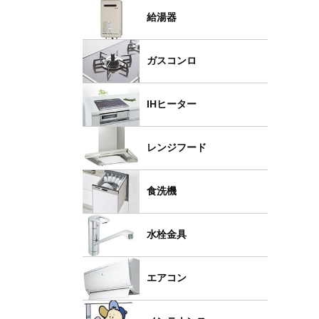
給湯器
ガスコンロ
IHヒーター
レンジフード
食洗機
水栓金具
エアコン