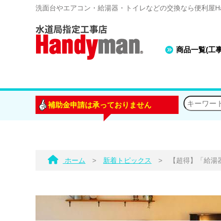
洗面台やエアコン・給湯器・トイレなどの交換なら便利屋Han
商品一覧(工
補助金申請は承っておりません
ホーム
>
新着トピックス
>
【超得】「給湯