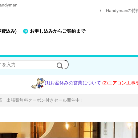
dyman
Handymanの特
事費込み)
お申し込みからご契約まで
(1)お盆休みの営業について
(2)エアコン工事やエアコン
器」出張費無料クーポン付きセール開催中！