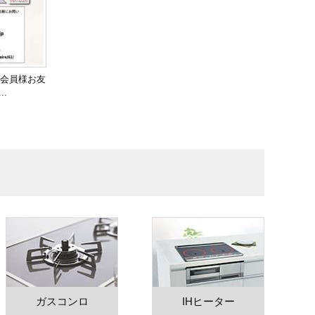
会員様お友
.
ガスコンロ
IHヒーター