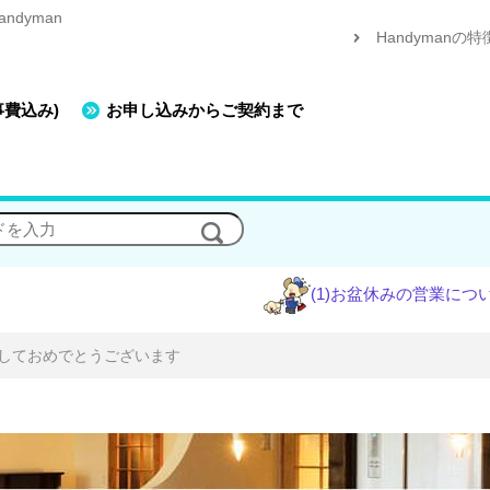
dyman
Handymanの特
事費込み)
お申し込みからご契約まで
(1)お盆休みの営業について
(2)
ましておめでとうございます