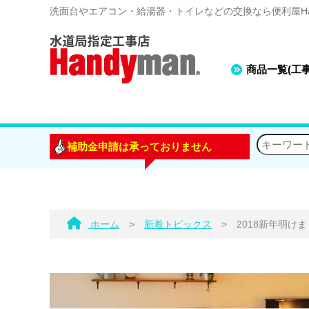
洗面台やエアコン・給湯器・トイレなどの交換なら便利屋Han
商品一覧(工
補助金申請は承っておりません
ホーム
>
新着トピックス
>
2018新年明け