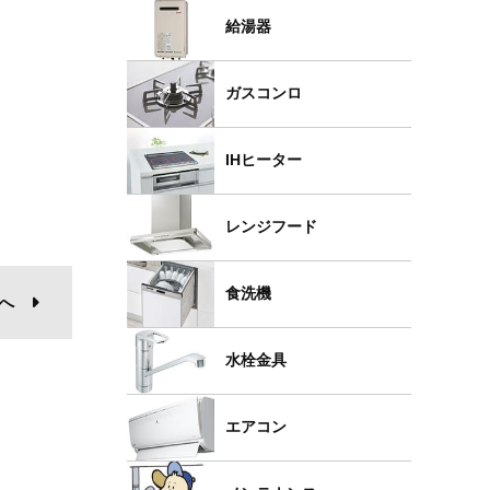
給湯器
ガスコンロ
IHヒーター
レンジフード
食洗機
へ
水栓金具
エアコン