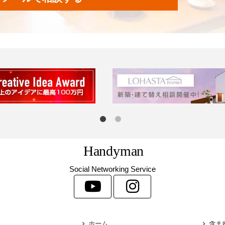
H
a
n
d
y
m
a
n
Social Networking Service
ホーム
含ま