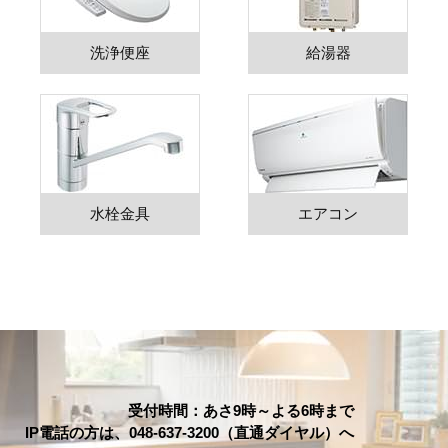
洗浄便座
給湯器
水栓金具
エアコン
受付時間：あさ9時～よる6時まで
IP電話の方は、048-637-3200（直通ダイヤル）へ