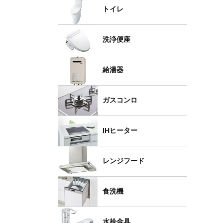
トイレ
洗浄便座
給湯器
ガスコンロ
IHヒーター
レンジフード
食洗機
水栓金具