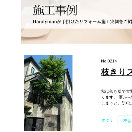
No.0214
枝きり
秋は落ち葉で大
ります。 夏か
しまうと、防犯上
タグ：
枝切