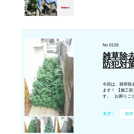
No.0126
雑草除
防犯対
今回は、雑草除
ます！ 【施工
す。 お困りごと
タグ：
雑草