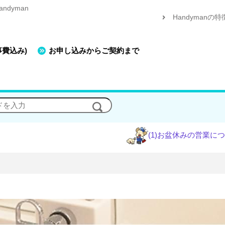
dyman
Handymanの特
事費込み)
お申し込みからご契約まで
(1)お盆休みの営業について
(2)