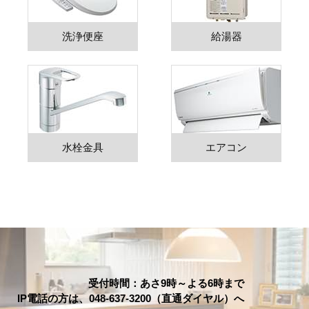
洗浄便座
給湯器
水栓金具
エアコン
受付時間：あさ9時～よる6時まで
IP電話の方は、048-637-3200（直通ダイヤル）へ