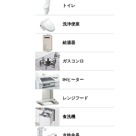
トイレ
洗浄便座
給湯器
ガスコンロ
IHヒーター
レンジフード
食洗機
水栓金具