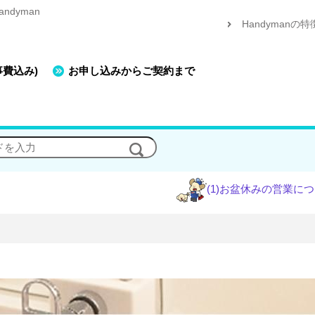
dyman
Handymanの特
事費込み)
お申し込みからご契約まで
(1)お盆休みの営業について
(2)