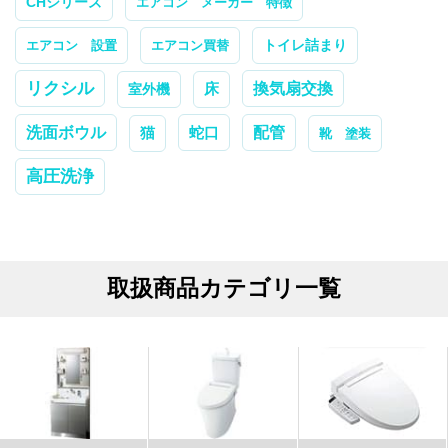
CHシリーズ
エアコン メーカー 特徴
トイレ詰まり
エアコン 設置
エアコン買替
リクシル
換気扇交換
室外機
床
配管
洗面ボウル
蛇口
猫
靴 塗装
高圧洗浄
取扱商品カテゴリ一覧