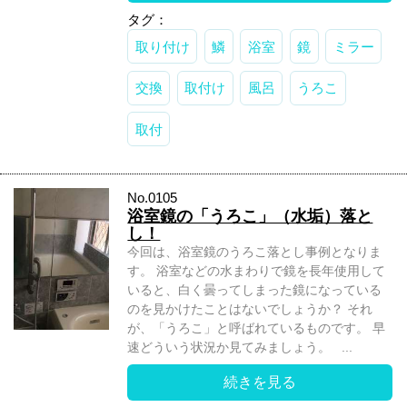
タグ：
取り付け
鱗
浴室
鏡
ミラー
交換
取付け
風呂
うろこ
取付
No.0105
浴室鏡の「うろこ」（水垢）落と
し！
今回は、浴室鏡のうろこ落とし事例となりま
す。 浴室などの水まわりで鏡を長年使用して
いると、白く曇ってしまった鏡になっている
のを見かけたことはないでしょうか？ それ
が、「うろこ」と呼ばれているものです。 早
速どういう状況か見てみましょう。 ...
続きを見る