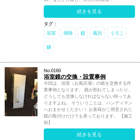
続きを見る
タグ：
浴室
掃除
鏡
風呂
うろこ
鱗
No.0160
浴室鏡の交換・設置事例
今回は、浴室（お風呂場）の鏡を交換する作
業事例となります。 鏡が割れてしまったり、
どうしても交換しなければならない時ってあ
りますよね。 そういうことは、ハンディマン
へおまかせください！ お客様がご用意された
鏡の取付けだけでも承っております。 【施工
前】...
続きを見る