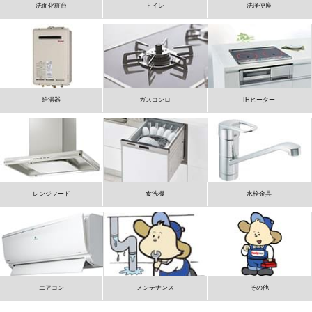
洗面化粧台
トイレ
洗浄便座
給湯器
ガスコンロ
IHヒーター
レンジフード
食洗機
水栓金具
エアコン
メンテナンス
その他