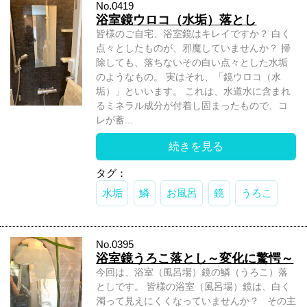
No.0419
浴室鏡ウロコ（水垢）落とし
皆様のご自宅、浴室鏡はキレイですか？ 白く
点々としたものが、邪魔していませんか？ 掃
除しても、落ちないその白い点々とした水垢
のようなもの。 実はそれ、「鏡ウロコ（水
垢）」といいます。 これは、水道水に含まれ
るミネラル成分が付着し固まったもので、コ
レが蓄...
続きを見る
タグ：
水垢
鱗
お風呂
鏡
うろこ
No.0395
浴室鏡うろこ落とし～変化に驚愕～
今回は、浴室（風呂場）鏡の鱗（うろこ）落
としです。 皆様の浴室（風呂場）鏡は、白く
濁って見えにくくなっていませんか？ その主