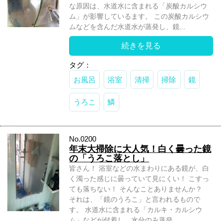
な原因は、水道水に含まれる「炭酸カルシウ
ム」が影響しているます。 この炭酸カルシウ
ムなどを含んだ水道水が蒸発し、鏡...
続きを見る
タグ：
お風呂
浴室
清掃
掃除
鏡
うろこ
鱗
No.0200
年末大掃除に大人気！白く曇った鏡
の「うろこ落とし」
皆さん！ 浴室などの水まわりにある鏡が、白
く濁った感じに曇っていて見にくい！ こすっ
ても落ちない！ そんなことありませんか？
それは、「鏡のうろこ」と言われるもので
す。 水道水に含まれる「カルキ・カルシウ
ム」などが付着し、水分のみ蒸発...