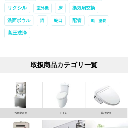
リクシル
換気扇交換
室外機
床
配管
洗面ボウル
蛇口
猫
靴 塗装
高圧洗浄
取扱商品カテゴリ一覧
洗面化粧台
トイレ
洗浄便座