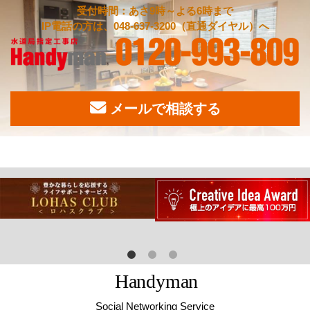
受付時間：あさ9時～よる6時まで
IP電話の方は、048-637-3200（直通ダイヤル）へ
メールで相談する
H
a
n
d
y
m
a
n
Social Networking Service