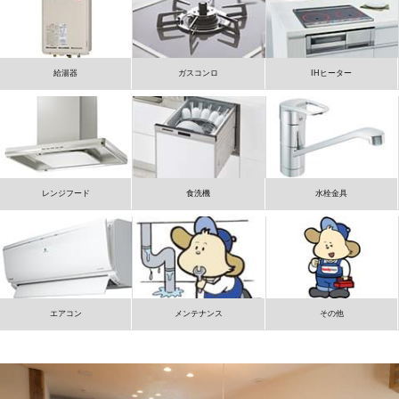
給湯器
ガスコンロ
IHヒーター
レンジフード
食洗機
水栓金具
エアコン
メンテナンス
その他