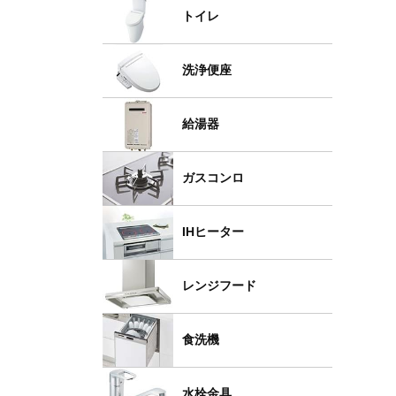
トイレ
洗浄便座
給湯器
ガスコンロ
IHヒーター
レンジフード
食洗機
水栓金具