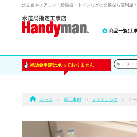
洗面台やエアコン・給湯器・トイレなどの交換なら便利屋Han
商品一覧(工
補助金申請は承っておりません
ホーム
>
施工事例
>
メンテナンス
>
ヒ