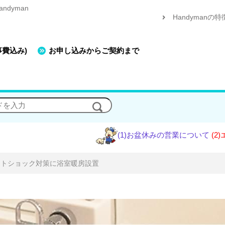
dyman
Handymanの特
事費込み)
お申し込みからご契約まで
(1)お盆休みの営業について
(2)エアコン工
ートショック対策に浴室暖房設置