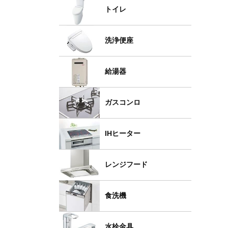
トイレ
洗浄便座
給湯器
ガスコンロ
IHヒーター
レンジフード
食洗機
水栓金具