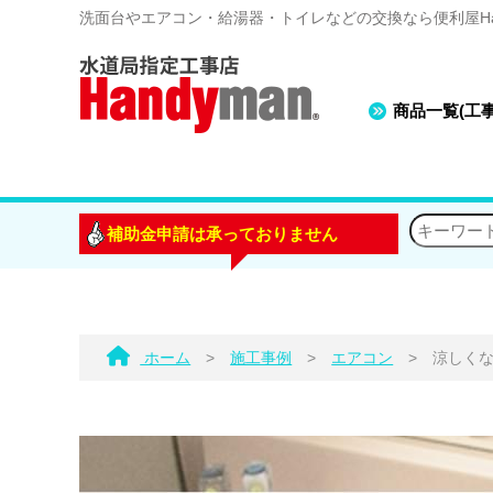
洗面台やエアコン・給湯器・トイレなどの交換なら便利屋Han
商品一覧(工
補助金申請は承っておりません
ホーム
>
施工事例
>
エアコン
>
涼しく