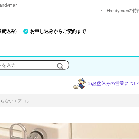
dyman
Handymanの特
事費込み)
お申し込みからご契約まで
(1)お盆休みの営業について
(2)エア
ならないエアコン