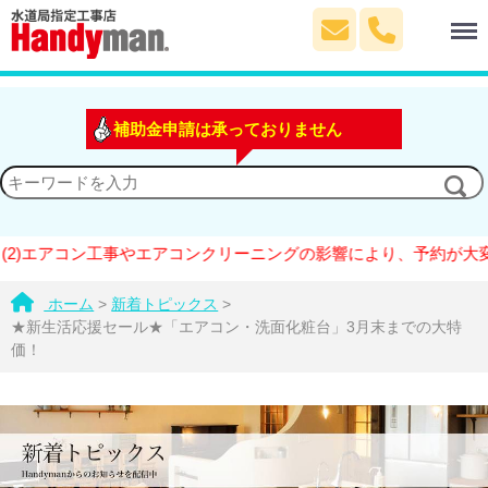
Menu
補助金申請は承っておりません
アコン工事やエアコンクリーニングの影響により、予約が大変混雑し
ホーム
>
新着トピックス
>
★新生活応援セール★「エアコン・洗面化粧台」3月末までの大特
価！