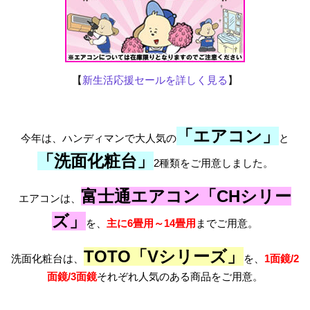
【
新生活応援セールを詳しく見る
】
「エアコン」
今年は、ハンディマンで大人気の
と
「洗面化粧台」
2種類をご用意しました。
富士通エアコン「CHシリー
エアコンは、
ズ」
を、
主に6畳用～14畳用
までご用意。
TOTO「Vシリーズ」
洗面化粧台は、
を、
1面鏡/2
面鏡/3面鏡
それぞれ人気のある商品をご用意。