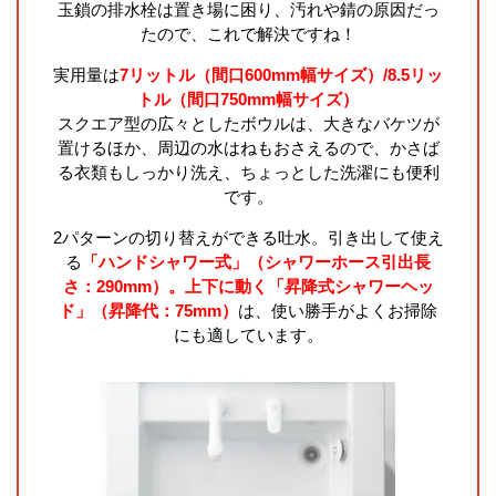
玉鎖の排水栓は置き場に困り、汚れや錆の原因だっ
たので、これで解決ですね！
実用量は
7リットル（間口600mm幅サイズ）/8.5リッ
トル（間口750mm幅サイズ）
スクエア型の広々としたボウルは、大きなバケツが
置けるほか、周辺の水はねもおさえるので、かさば
る衣類もしっかり洗え、ちょっとした洗濯にも便利
です。
2パターンの切り替えができる吐水。引き出して使え
る
「ハンドシャワー式」（シャワーホース引出長
さ：290mm）。上下に動く「昇降式シャワーヘッ
ド」（昇降代：75mm）
は、使い勝手がよくお掃除
にも適しています。