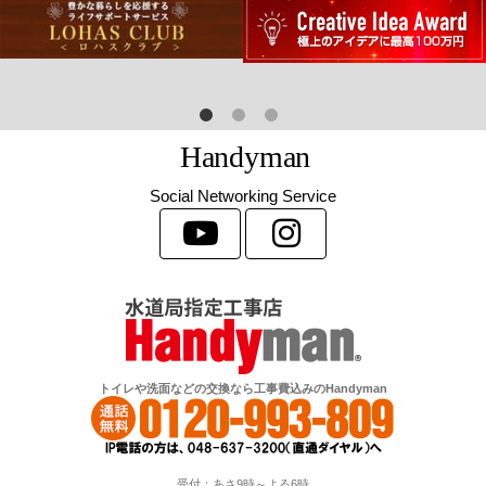
H
a
n
d
y
m
a
n
Social Networking Service
トイレや洗面などの交換なら工事費込みのHandyman
受付：あさ9時～よる6時