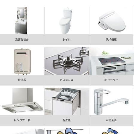
洗面化粧台
トイレ
洗浄便座
給湯器
ガスコンロ
IHヒーター
レンジフード
食洗機
水栓金具